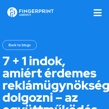
Back to blogs
7 + 1 indok,
amiért érdemes
reklámügynökség
dolgozni – az