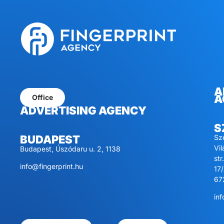
A
A
Office
ADVERTISING AGENCY
S
Sz
BUDAPEST
Vi
Budapest, Úszódaru u. 2, 1138
str.
info@fingerprint.hu
17/
67
inf