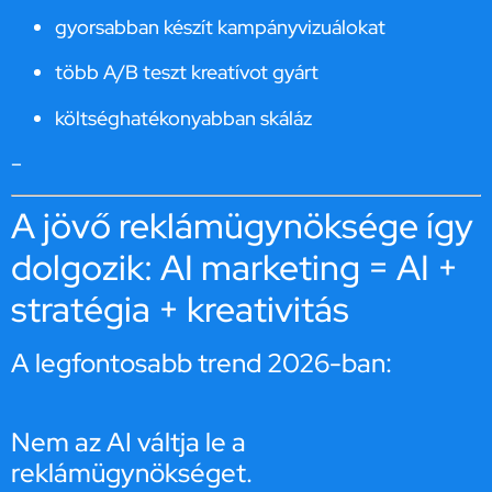
gyorsabban készít kampányvizuálokat
több A/B teszt kreatívot gyárt
költséghatékonyabban skáláz
–
A jövő reklámügynöksége így
dolgozik: AI marketing = AI +
stratégia + kreativitás
A legfontosabb trend 2026-ban:
Nem az AI váltja le a
reklámügynökséget.