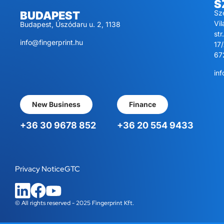
S
Sz
BUDAPEST
Vi
Budapest, Úszódaru u. 2, 1138
str.
info@fingerprint.hu
17/
67
inf
New Business
Finance
+36 30 9678 852
+36 20 554 9433
Privacy Notice
GTC
© All rights reserved - 2025 Fingerprint Kft.