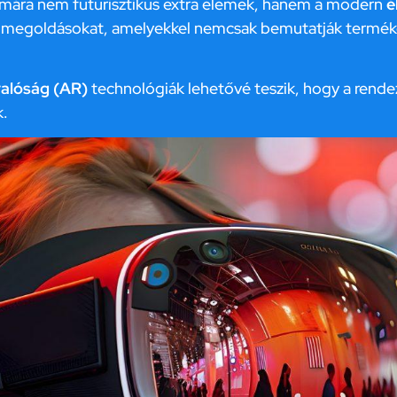
mára nem futurisztikus extra elemek, hanem a modern
é
n megoldásokat, amelyekkel nemcsak bemutatják termékei
 valóság (AR)
technológiák lehetővé teszik, hogy a rendez
k.