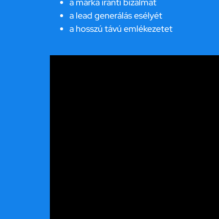
a márka iránti bizalmat
a lead generálás esélyét
a hosszú távú emlékezetet