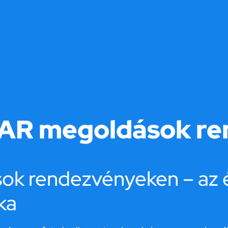
 AR megoldások r
ok rendezvényeken – az 
ka