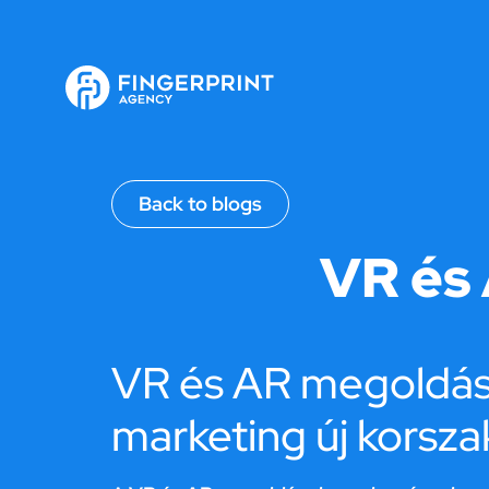
Back to blogs
VR és
VR és AR megoldás
marketing új korsza