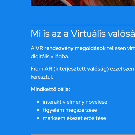
Mi is az a Virtuális való
A
VR rendezvény megoldások
teljesen vi
digitális világba.
From
AR (kiterjesztett valóság)
ezzel szem
keresztül.
Mindkettő célja:
interaktív élmény növelése
figyelem megszerzése
márkaemlékezet erősítése