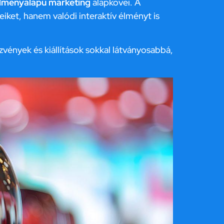
lményalapú marketing
alapkövei. A
ket, hanem valódi interaktív élményt is
vények és kiállítások sokkal látványosabbá,