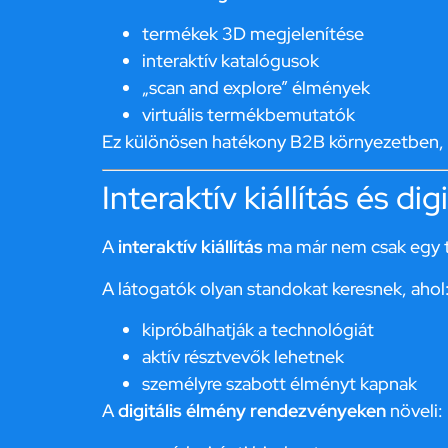
termékek 3D megjelenítése
interaktív katalógusok
„scan and explore” élmények
virtuális termékbemutatók
Ez különösen hatékony B2B környezetben, ah
Interaktív kiállítás és di
A
interaktív kiállítás
ma már nem csak egy t
A látogatók olyan standokat keresnek, ahol
kipróbálhatják a technológiát
aktív résztvevők lehetnek
személyre szabott élményt kapnak
A
digitális élmény rendezvényeken
növeli: