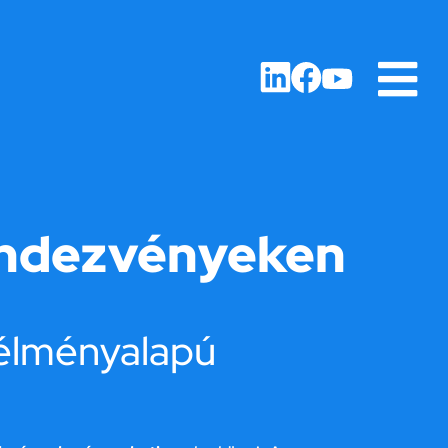
endezvényeken
élményalapú