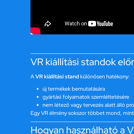
VR kiállítási standok elő
A
VR kiállítási stand
különösen hatékony:
új termékek bemutatására
gyártási folyamatok szemléltetésére
nem létező vagy tervezés alatt álló pr
Egy VR élmény sokszor többet mond, mint e
Hogyan használható a V