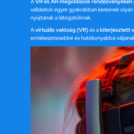
A
VR és AR megoldások rendezvényeken
vállalatok egyre gyakrabban keresnek olya
nyújtanak a látogatóknak.
A
virtuális valóság (VR)
és a
kiterjesztett
emlékezetesebbé és hatékonyabbá váljana