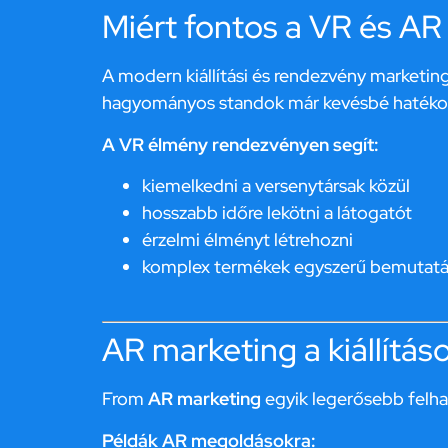
Miért fontos a VR és A
A modern kiállítási és rendezvény marketing
hagyományos standok már kevésbé hatéko
A VR élmény rendezvényen segít:
kiemelkedni a versenytársak közül
hosszabb időre lekötni a látogatót
érzelmi élményt létrehozni
komplex termékek egyszerű bemutatá
AR marketing a kiállítás
From
AR marketing
egyik legerősebb felhasz
Példák AR megoldásokra: