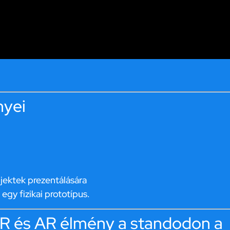
nyei
ojektek prezentálására
gy fizikai prototípus.
R és AR élmény a standodon a