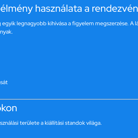
R élmény használata a rendezvé
 egyik legnagyobb kihívása a figyelem megszerzése. A lát
nyak.
sát
okon
nálási területe a kiállítási standok világa.