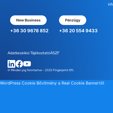
inf
New Business
Pénzügy
+36 30 9678 852
+36 20 554 9433
Adatkezelési Tájékoztató
ÁSZF
© Minden jog fenntartva – 2025 Fingerprint Kft.
WordPress Cookie Bővítmény a Real Cookie Bannertől