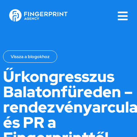
Vissza a blogokhoz
Űrkongresszus
Balatonfüreden –
rendezvényarcula
és PR a