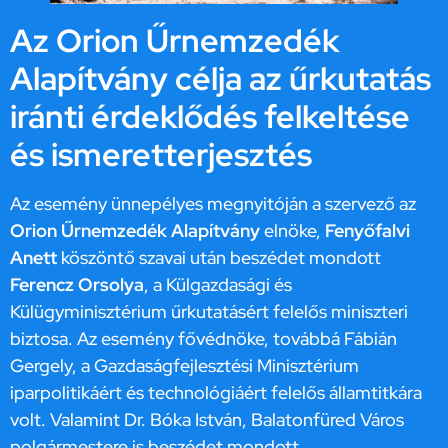
Az Orion Űrnemzedék
Alapítvány célja az űrkutatás
iránti érdeklődés felkeltése
és ismeretterjesztés
Az esemény ünnepélyes megnyitóján a szervező az
Orion Űrnemzedék Alapítvány
elnöke,
Fenyőfalvi
Anett
köszöntő szavai után beszédet mondott
Ferencz Orsolya
, a Külgazdasági és
Külügyminisztérium űrkutatásért felelős miniszteri
biztosa. Az esemény fővédnöke, továbbá Fábián
Gergely, a Gazdaságfejlesztési Minisztérium
iparpolitikáért és technológiáért felelős államtitkára
volt. Valamint Dr. Bóka István, Balatonfüred Város
polgármestere is beszédet mondott.