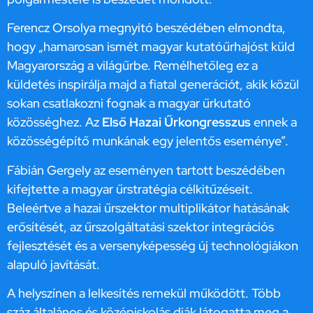
Ferencz Orsolya megnyitó beszédében elmondta,
hogy „hamarosan ismét magyar kutatóűrhajóst küld
Magyarország a világűrbe. Remélhetőleg ez a
küldetés inspirálja majd a fiatal generációt, akik közül
sokan csatlakozni fognak a magyar űrkutató
közösséghez. Az
Első Hazai Űrkongresszus
ennek a
közösségépítő munkának egy jelentős eseménye”.
Fábián Gergely az eseményen tartott beszédében
kifejtette a magyar űrstratégia célkitűzéseit.
Beleértve a hazai űrszektor multiplikátor hatásának
erősítését, az űrszolgáltatási szektor integrációs
fejlesztését és a versenyképesség új technológiákon
alapuló javítását.
A helyszínen a lelkesítés remekül működött. Több
száz általános és középiskolás diák látogatta meg a