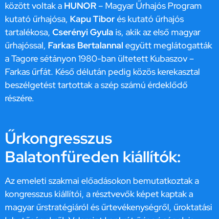
között voltak a
HUNOR
– Magyar Űrhajós Program
kutató űrhajósa,
Kapu Tibor
és kutató űrhajós
tartalékosa,
Cserényi Gyula
is, akik az első magyar
űrhajóssal,
Farkas Bertalannal
együtt meglátogatták
a Tagore sétányon 1980-ban ültetett Kubaszov –
Farkas űrfát. Késő délután pedig közös kerekasztal
beszélgetést tartottak a szép számú érdeklődő
részére.
Űrkongresszus
Balatonfüreden kiállítók:
Az emeleti szakmai előadásokon bemutatkoztak a
kongresszus kiállítói, a résztvevők képet kaptak a
magyar űrstratégiáról és űrtevékenységről, űroktatási