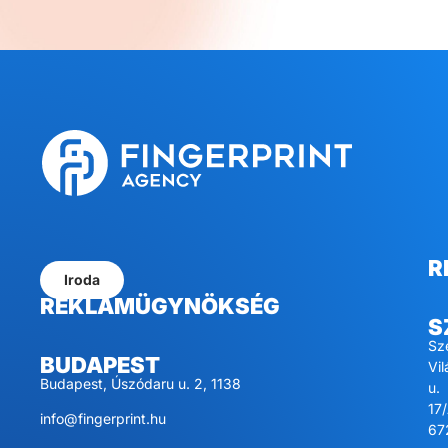
R
Iroda
REKLÁMÜGYNÖKSÉG
S
Sz
BUDAPEST
Vi
Budapest, Úszódaru u. 2, 1138
u.
17/
info@fingerprint.hu
67