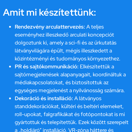
Amit mi készítettünk:
Rendezvény arculattervezés:
A teljes
eseményhez illeszkedő arculati koncepciót
dolgoztunk ki, amely a sci-fi és az űrkutatás
látványvilágára épült, mégis illeszkedett a
közintézményi és tudományos környezethez.
PR és sajtókommunikáció:
Elkészítettük a
sajtómegjelenések alapanyagait, koordináltuk a
médiakapcsolatokat, és biztosítottuk az
egységes megjelenést a nyilvánosság számára.
Dekoráció és installáció:
A látványos
standdekorációkat, kültéri és beltéri elemeket,
roll-upokat, falgrafikákat és fotópontokat is mi
gyártottuk és telepítettük. Ezek között szerepelt
a „holdjáró” installáció, VR-zóna háttere és