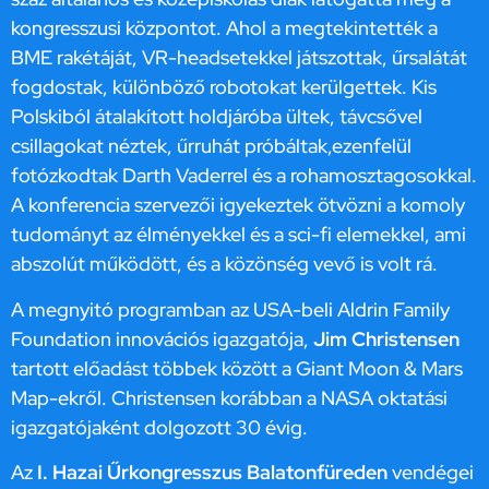
kongresszusi központot. Ahol a megtekintették a
BME rakétáját, VR-headsetekkel játszottak, űrsalátát
fogdostak, különböző robotokat kerülgettek. Kis
Polskiból átalakított holdjáróba ültek, távcsővel
csillagokat néztek, űrruhát próbáltak,ezenfelül
fotózkodtak Darth Vaderrel és a rohamosztagosokkal.
A konferencia szervezői igyekeztek ötvözni a komoly
tudományt az élményekkel és a sci-fi elemekkel, ami
abszolút működött, és a közönség vevő is volt rá.
A megnyitó programban az USA-beli Aldrin Family
Foundation innovációs igazgatója,
Jim Christensen
tartott előadást többek között a Giant Moon & Mars
Map-ekről. Christensen korábban a NASA oktatási
igazgatójaként dolgozott 30 évig.
Az
I. Hazai
Űrkongresszus Balatonfüreden
vendégei