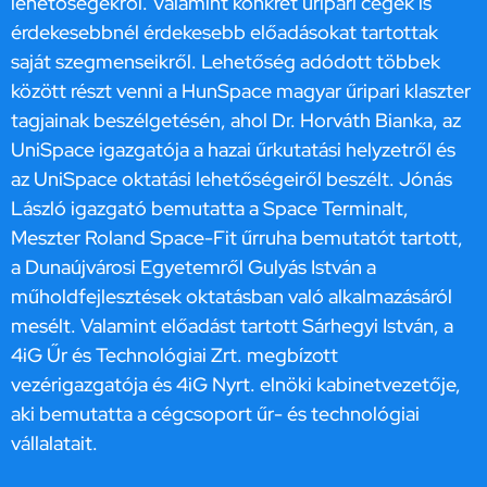
lehetőségekről. Valamint konkrét űripari cégek is
érdekesebbnél érdekesebb előadásokat tartottak
saját szegmenseikről. Lehetőség adódott többek
között részt venni a HunSpace magyar űripari klaszter
tagjainak beszélgetésén, ahol Dr. Horváth Bianka, az
UniSpace igazgatója a hazai űrkutatási helyzetről és
az UniSpace oktatási lehetőségeiről beszélt. Jónás
László igazgató bemutatta a Space Terminalt,
Meszter Roland Space-Fit űrruha bemutatót tartott,
a Dunaújvárosi Egyetemről Gulyás István a
műholdfejlesztések oktatásban való alkalmazásáról
mesélt. Valamint előadást tartott Sárhegyi István, a
4iG Űr és Technológiai Zrt. megbízott
vezérigazgatója és 4iG Nyrt. elnöki kabinetvezetője,
aki bemutatta a cégcsoport űr- és technológiai
vállalatait.