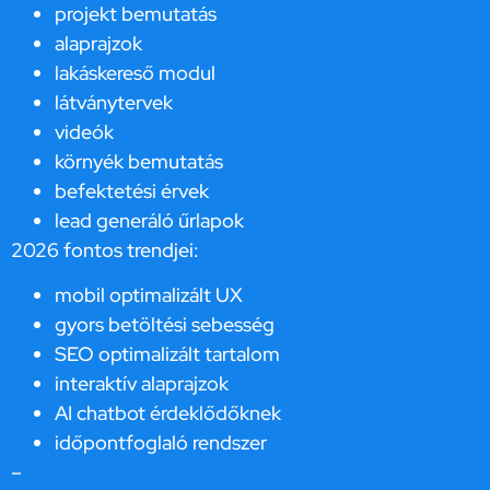
projekt bemutatás
alaprajzok
lakáskereső modul
látványtervek
videók
környék bemutatás
befektetési érvek
lead generáló űrlapok
2026 fontos trendjei:
mobil optimalizált UX
gyors betöltési sebesség
SEO optimalizált tartalom
interaktív alaprajzok
AI chatbot érdeklődőknek
időpontfoglaló rendszer
–