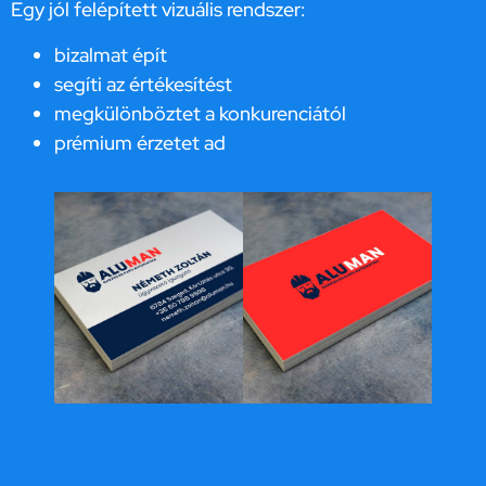
Egy jól felépített vizuális rendszer:
bizalmat épít
segíti az értékesítést
megkülönböztet a konkurenciától
prémium érzetet ad