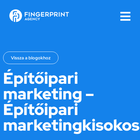
Vissza a blogokhoz
Építőipari
marketing –
Építőipari
marketingkisokos