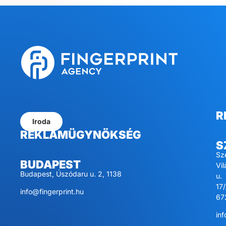
R
Iroda
REKLÁMÜGYNÖKSÉG
S
Sz
BUDAPEST
Vi
Budapest, Úszódaru u. 2, 1138
u.
17/
info@fingerprint.hu
67
inf