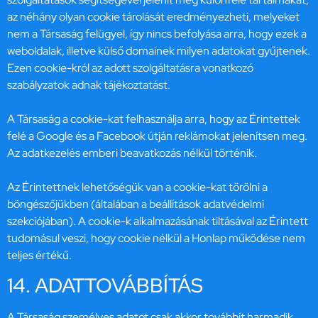
az néhány olyan cookie tárolását eredményezheti, melyeket
nem a Társaság felügyel, így nincs befolyása arra, hogy ezek a
weboldalak, illetve külső domainek milyen adatokat gyűjtenek.
Ezen cookie-król az adott szolgáltatásra vonatkozó
szabályzatok adnak tájékoztatást.
A Társaság a cookie-kat felhasználja arra, hogy az Érintettek
felé a Google és a Facebook útján reklámokat jelenítsen meg.
Az adatkezelés emberi beavatkozás nélkül történik.
Az Érintettnek lehetőségük van a cookie-kat törölni a
böngészőjükben (általában a beállítások adatvédelmi
szekciójában). A cookie-k alkalmazásának tiltásával az Érintett
tudomásul veszi, hogy cookie nélkül a Honlap működése nem
teljes értékű.
14. ADATTOVÁBBÍTÁS
A Társaság személyes adatot csak akkor továbbít harmadik