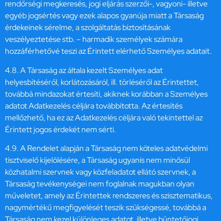
rendőrségi megkeresés, jogi eljárás szerzői-, vagyoni- illetve
egyéb jogsértés vagy ezek alapos gyanúja miatt a Társaság
érdekeinek sérelme, a szolgáltatás biztosításának
veszélyeztetése stb. – harmadik személyek számára
hozzáférhetővé teszi az Érintett elérhető Személyes adatait.
4.8. A Társaság az általa kezelt Személyes adat
helyesbítéséről, korlátozásáról, ill. törléséről az Érintettet,
továbbá mindazokat értesíti, akiknek korábban a Személyes
adatot Adatkezelés céljára továbbította. Az értesítés
mellőzhető, ha ez az Adatkezelés céljára való tekintettel az
Érintett jogos érdekét nem sérti.
4.9. A Rendelet alapján a Társaság nem köteles adatvédelmi
tisztviselő kijelölésére, a Társaság ugyanis nem minősül
közhatalmi szervnek vagy közfeladatot ellátó szervnek, a
Társaság tevékenységei nem foglalnak magukban olyan
műveletet, amely az Érintettek rendszeres és szisztematikus,
nagymértékű megfigyelését teszik szükségessé, továbbá a
Társaság nem kezel különleges adatot, illetve büntetőjogi