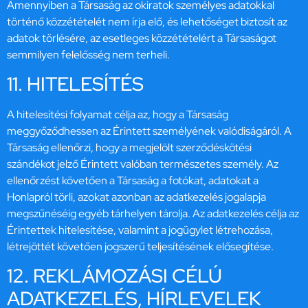
Amennyiben a Társaság az okiratok személyes adatokkal
történő közzétételét nem írja elő, és lehetőséget biztosít az
adatok törlésére, az esetleges közzétételért a Társaságot
semmilyen felelősség nem terheli.
11. HITELESÍTÉS
A hitelesítési folyamat célja az, hogy a Társaság
meggyőződhessen az Érintett személyének valódiságáról. A
Társaság ellenőrzi, hogy a megjelölt szerződéskötési
szándékot jelző Érintett valóban természetes személy. Az
ellenőrzést követően a Társaság a fotókat, adatokat a
Honlapról törli, azokat azonban az adatkezelés jogalapja
megszűnéséig egyéb tárhelyen tárolja. Az adatkezelés célja az
Érintettek hitelesítése, valamint a jogügylet létrehozása,
létrejöttét követően jogszerű teljesítésének elősegítése.
12. REKLÁMOZÁSI CÉLÚ
ADATKEZELÉS, HÍRLEVELEK