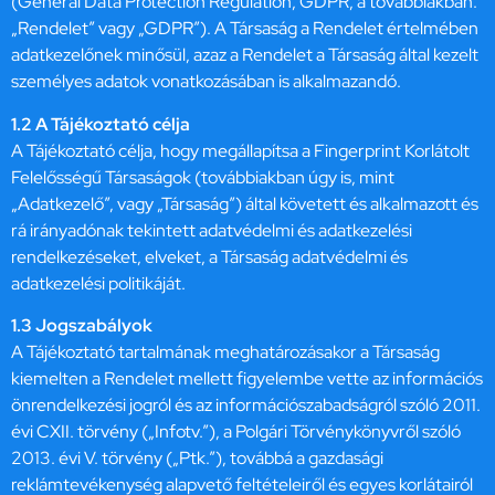
(General Data Protection Regulation, GDPR, a továbbiakban:
„Rendelet” vagy „GDPR”). A Társaság a Rendelet értelmében
adatkezelőnek minősül, azaz a Rendelet a Társaság által kezelt
személyes adatok vonatkozásában is alkalmazandó.
1.2 A Tájékoztató célja
A Tájékoztató célja, hogy megállapítsa a Fingerprint Korlátolt
Felelősségű Társaságok (továbbiakban úgy is, mint
„Adatkezelő”, vagy „Társaság”) által követett és alkalmazott és
rá irányadónak tekintett adatvédelmi és adatkezelési
rendelkezéseket, elveket, a Társaság adatvédelmi és
adatkezelési politikáját.
1.3 Jogszabályok
A Tájékoztató tartalmának meghatározásakor a Társaság
kiemelten a Rendelet mellett figyelembe vette az információs
önrendelkezési jogról és az információszabadságról szóló 2011.
évi CXII. törvény („Infotv.”), a Polgári Törvénykönyvről szóló
2013. évi V. törvény („Ptk.”), továbbá a gazdasági
reklámtevékenység alapvető feltételeiről és egyes korlátairól