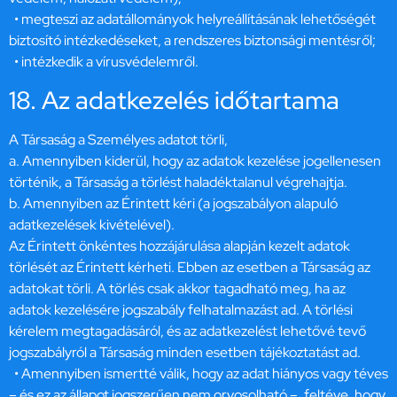
• megteszi az adatállományok helyreállításának lehetőségét
biztosító intézkedéseket, a rendszeres biztonsági mentésről;
• intézkedik a vírusvédelemről.
18. Az adatkezelés időtartama
A Társaság a Személyes adatot törli,
a. Amennyiben kiderül, hogy az adatok kezelése jogellenesen
történik, a Társaság a törlést haladéktalanul végrehajtja.
b. Amennyiben az Érintett kéri (a jogszabályon alapuló
adatkezelések kivételével).
Az Érintett önkéntes hozzájárulása alapján kezelt adatok
törlését az Érintett kérheti. Ebben az esetben a Társaság az
adatokat törli. A törlés csak akkor tagadható meg, ha az
adatok kezelésére jogszabály felhatalmazást ad. A törlési
kérelem megtagadásáról, és az adatkezelést lehetővé tevő
jogszabályról a Társaság minden esetben tájékoztatást ad.
• Amennyiben ismertté válik, hogy az adat hiányos vagy téves
– és ez az állapot jogszerűen nem orvosolható –, feltéve, hogy