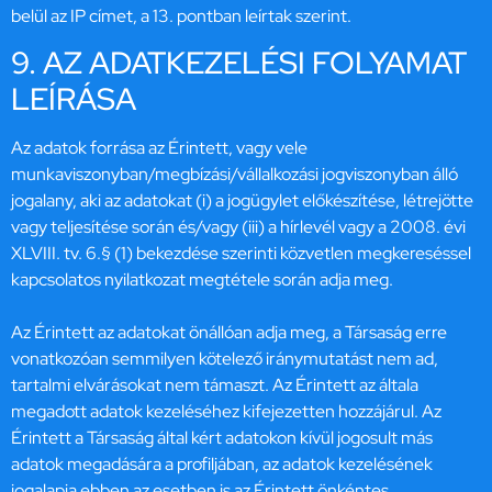
belül az IP címet, a 13. pontban leírtak szerint.
9. AZ ADATKEZELÉSI FOLYAMAT
LEÍRÁSA
Az adatok forrása az Érintett, vagy vele
munkaviszonyban/megbízási/vállalkozási jogviszonyban álló
jogalany, aki az adatokat (i) a jogügylet előkészítése, létrejötte
vagy teljesítése során és/vagy (iii) a hírlevél vagy a 2008. évi
XLVIII. tv. 6.§ (1) bekezdése szerinti közvetlen megkereséssel
kapcsolatos nyilatkozat megtétele során adja meg.
Az Érintett az adatokat önállóan adja meg, a Társaság erre
vonatkozóan semmilyen kötelező iránymutatást nem ad,
tartalmi elvárásokat nem támaszt. Az Érintett az általa
megadott adatok kezeléséhez kifejezetten hozzájárul. Az
Érintett a Társaság által kért adatokon kívül jogosult más
adatok megadására a profiljában, az adatok kezelésének
jogalapja ebben az esetben is az Érintett önkéntes