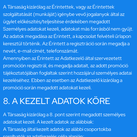
A Társaság kizárólag az Érintettek, vagy az Érintettek
szolgáltatását (munkáját) igénybe vevő jogalanyok által az
ügylet előkészítés/teljesítése érdekében megadott
Személyes adatokat kezeli, adatokat más forrásból nem gyűjt.
Az adatok megadása az Érintett, a kapcsolat felvételi űrlapon
keresztül történik. Az Érintett a regisztráció során megadja a
nevét, e-mail címét, telefonszámát.
Amennyiben az Érintett az Adatkezelő által szervezetett
promóción regisztrál, és megadja adatait, az adott promóció
tájékoztatójában foglaltak szerint hozzájárul személyes adatai
kezeléséhez. Ebben az esetben az Adatkezelő kizárólag a
promóció során megadott adatokat kezeli.
8. A KEZELT ADATOK KÖRE
A Társaság kizárólag a 8. pont szerint megadott személyes
adatokat kezeli. A kezelt adatok az alábbiak:
A Társaság által kezelt adatok az alábbi csoportokba
sorolhatók az adatkezelés célja alapján: