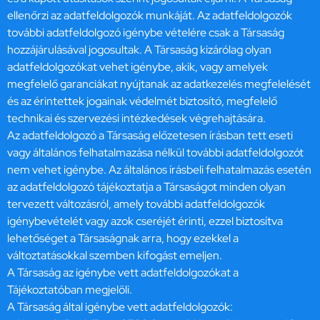
ellenőrzi az adatfeldolgozók munkáját. Az adatfeldolgozók
további adatfeldolgozó igénybe vételére csak a Társaság
hozzájárulásával jogosultak. A Társaság kizárólag olyan
adatfeldolgozókat vehet igénybe, akik, vagy amelyek
megfelelő garanciákat nyújtanak az adatkezelés megfelelését
és az érintettek jogainak védelmét biztosító, megfelelő
technikai és szervezési intézkedések végrehajtására.
Az adatfeldolgozó a Társaság előzetesen írásban tett eseti
vagy általános felhatalmazása nélkül további adatfeldolgozót
nem vehet igénybe. Az általános írásbeli felhatalmazás esetén
az adatfeldolgozó tájékoztatja a Társaságot minden olyan
tervezett változásról, amely további adatfeldolgozók
igénybevételét vagy azok cseréjét érinti, ezzel biztosítva
lehetőséget a Társaságnak arra, hogy ezekkel a
változtatásokkal szemben kifogást emeljen.
A Társaság az igénybe vett adatfeldolgozókat a
Tájékoztatóban megjelöli.
A Társaság által igénybe vett adatfeldolgozók: