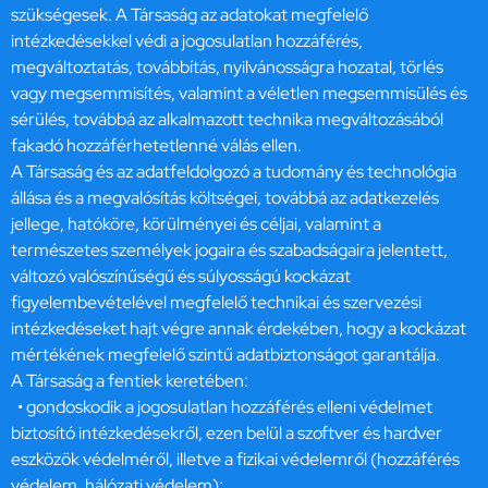
szükségesek. A Társaság az adatokat megfelelő
intézkedésekkel védi a jogosulatlan hozzáférés,
megváltoztatás, továbbítás, nyilvánosságra hozatal, törlés
vagy megsemmisítés, valamint a véletlen megsemmisülés és
sérülés, továbbá az alkalmazott technika megváltozásából
fakadó hozzáférhetetlenné válás ellen.
A Társaság és az adatfeldolgozó a tudomány és technológia
állása és a megvalósítás költségei, továbbá az adatkezelés
jellege, hatóköre, körülményei és céljai, valamint a
természetes személyek jogaira és szabadságaira jelentett,
változó valószínűségű és súlyosságú kockázat
figyelembevételével megfelelő technikai és szervezési
intézkedéseket hajt végre annak érdekében, hogy a kockázat
mértékének megfelelő szintű adatbiztonságot garantálja.
A Társaság a fentiek keretében:
• gondoskodik a jogosulatlan hozzáférés elleni védelmet
biztosító intézkedésekről, ezen belül a szoftver és hardver
eszközök védelméről, illetve a fizikai védelemről (hozzáférés
védelem, hálózati védelem);