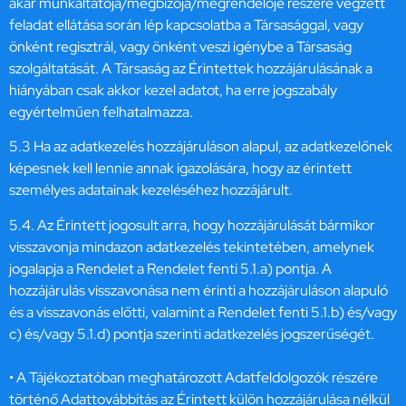
akár munkáltatója/megbízója/megrendelője részére végzett
feladat ellátása során lép kapcsolatba a Társasággal, vagy
önként regisztrál, vagy önként veszi igénybe a Társaság
szolgáltatását. A Társaság az Érintettek hozzájárulásának a
hiányában csak akkor kezel adatot, ha erre jogszabály
egyértelműen felhatalmazza.
5.3 Ha az adatkezelés hozzájáruláson alapul, az adatkezelőnek
képesnek kell lennie annak igazolására, hogy az érintett
személyes adatainak kezeléséhez hozzájárult.
5.4. Az Érintett jogosult arra, hogy hozzájárulását bármikor
visszavonja mindazon adatkezelés tekintetében, amelynek
jogalapja a Rendelet a Rendelet fenti 5.1.a) pontja. A
hozzájárulás visszavonása nem érinti a hozzájáruláson alapuló
és a visszavonás előtti, valamint a Rendelet fenti 5.1.b) és/vagy
c) és/vagy 5.1.d) pontja szerinti adatkezelés jogszerűségét.
• A Tájékoztatóban meghatározott Adatfeldolgozók részére
történő Adattovábbítás az Érintett külön hozzájárulása nélkül