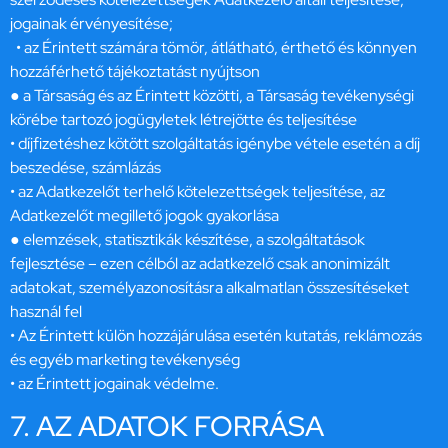
jogainak érvényesítése;
• az Érintett számára tömör, átlátható, érthető és könnyen
hozzáférhető tájékoztatást nyújtson
● a Társaság és az Érintett közötti, a Társaság tevékenységi
körébe tartozó jogügyletek létrejötte és teljesítése
• díjfizetéshez kötött szolgáltatás igénybe vétele esetén a díj
beszedése, számlázás
• az Adatkezelőt terhelő kötelezettségek teljesítése, az
Adatkezelőt megillető jogok gyakorlása
● elemzések, statisztikák készítése, a szolgáltatások
fejlesztése – ezen célból az adatkezelő csak anonimizált
adatokat, személyazonosításra alkalmatlan összesítéseket
használ fel
• Az Érintett külön hozzájárulása esetén kutatás, reklámozás
és egyéb marketing tevékenység
• az Érintett jogainak védelme.
7. AZ ADATOK FORRÁSA