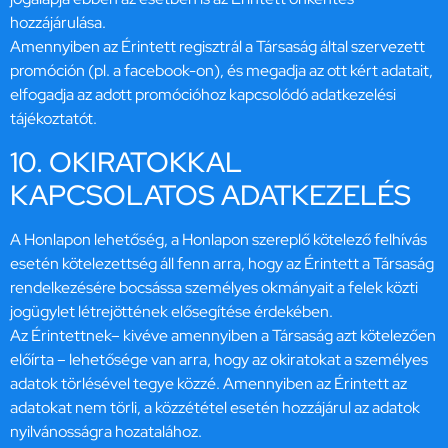
hozzájárulása.
Amennyiben az Érintett regisztrál a Társaság által szervezett
promóción (pl. a facebook-on), és megadja az ott kért adatait,
elfogadja az adott promócióhoz kapcsolódó adatkezelési
tájékoztatót.
10. OKIRATOKKAL
KAPCSOLATOS ADATKEZELÉS
A Honlapon lehetőség, a Honlapon szereplő kötelező felhívás
esetén kötelezettség áll fenn arra, hogy az Érintett a Társaság
rendelkezésére bocsássa személyes okmányait a felek közti
jogügylet létrejöttének elősegítése érdekében.
Az Érintettnek– kivéve amennyiben a Társaság azt kötelezően
előírta – lehetősége van arra, hogy az okiratokat a személyes
adatok törlésével tegye közzé. Amennyiben az Érintett az
adatokat nem törli, a közzététel esetén hozzájárul az adatok
nyilvánosságra hozatalához.