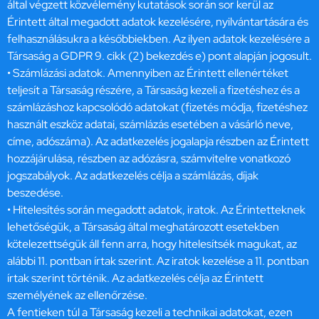
által végzett közvélemény kutatások során sor kerül az
Érintett által megadott adatok kezelésére, nyilvántartására és
felhasználásukra a későbbiekben. Az ilyen adatok kezelésére a
Társaság a GDPR 9. cikk (2) bekezdés e) pont alapján jogosult.
• Számlázási adatok. Amennyiben az Érintett ellenértéket
teljesít a Társaság részére, a Társaság kezeli a fizetéshez és a
számlázáshoz kapcsolódó adatokat (fizetés módja, fizetéshez
használt eszköz adatai, számlázás esetében a vásárló neve,
címe, adószáma). Az adatkezelés jogalapja részben az Érintett
hozzájárulása, részben az adózásra, számvitelre vonatkozó
jogszabályok. Az adatkezelés célja a számlázás, díjak
beszedése.
• Hitelesítés során megadott adatok, iratok. Az Érintetteknek
lehetőségük, a Társaság által meghatározott esetekben
kötelezettségük áll fenn arra, hogy hitelesítsék magukat, az
alábbi 11. pontban írtak szerint. Az iratok kezelése a 11. pontban
írtak szerint történik. Az adatkezelés célja az Érintett
személyének az ellenőrzése.
A fentieken túl a Társaság kezeli a technikai adatokat, ezen