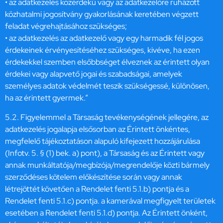
• az adatkezelés közérdekű vagy az adatkezelőre ruházott
közhatalmi jogosítvány gyakorlásának keretében végzett
feladat végrehajtásához szükséges;
• az adatkezelés az adatkezelő vagy egy harmadik fél jogos
érdekeinek érvényesítéséhez szükséges, kivéve, ha ezen
érdekekkel szemben elsőbbséget élveznek az érintett olyan
érdekei vagy alapvető jogai és szabadságai, amelyek
személyes adatok védelmét teszik szükségessé, különösen,
ha az érintett gyermek.”
5.2. Figyelemmel a Társaság tevékenységének jellegére, az
adatkezelés jogalapja elsősorban az Érintett önkéntes,
megfelelő tájékoztatáson alapuló kifejezett hozzájárulása
(Infotv. 5. § (1) bek. a) pont), a Társaság és az Érintett vagy
annak munkáltatója/megbízója/megrendelője közti bármely
szerződéses kötelem előkészítése során vagy annak
létrejöttét követően a Rendelet fenti 5.1.b) pontja és a
Rendelet fenti 5.1.c) pontja. a kamerával megfigyelt területek
esetében a Rendelet fenti 5.1.d) pontja. Az Érintett önként,