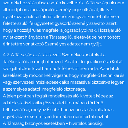
személy hozzájárulása esetén kezelhetők. A Társaságnak nem
áll módjában a hozzájáruló személy jogosultságát, illetve
nyilatkozatának tartalmát ellenőrizni, így az Érintett illetve a
felette szülői felügyeletet gyakorló személy szavatol azért,
hogy a hozzájárulás megfelel a jogszabályoknak. Hozzájáruló
nyilatkozat hiányában a Társaság 16. életévét be nem töltött
érintettre vonatkozó Személyes adatot nem gyűjt.
4.7. A Társaság az általa kezelt Személyes adatokat a
Tájékoztatóban meghatározott Adatfeldolgozókon és a Külső
szolgáltatókon kívül harmadik félnek át nem adja. Az adatok
kezelését oly módon kell végezni, hogy megfelelő technikai és
vagy szervezési intézkedések alkalmazásával biztosítva legyen
a személyes adatok megfelelő biztonsága.
A jelen pontban foglalt rendelkezés alól kivételt képez az
adatok statisztikailag összesített formában történő
felhasználása, mely az Érintett beazonosítására alkalmas
egyéb adatot semmilyen formában nem tartalmazhat.
A Társaság bizonyos esetekben – hivatalos bírósági,