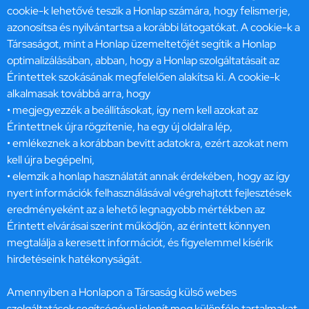
cookie-k lehetővé teszik a Honlap számára, hogy felismerje,
azonosítsa és nyilvántartsa a korábbi látogatókat. A cookie-k a
Társaságot, mint a Honlap üzemeltetőjét segítik a Honlap
optimalizálásában, abban, hogy a Honlap szolgáltatásait az
Érintettek szokásának megfelelően alakítsa ki. A cookie-k
alkalmasak továbbá arra, hogy
• megjegyezzék a beállításokat, így nem kell azokat az
Érintettnek újra rögzítenie, ha egy új oldalra lép,
• emlékeznek a korábban bevitt adatokra, ezért azokat nem
kell újra begépelni,
• elemzik a honlap használatát annak érdekében, hogy az így
nyert információk felhasználásával végrehajtott fejlesztések
eredményeként az a lehető legnagyobb mértékben az
Érintett elvárásai szerint működjön, az érintett könnyen
megtalálja a keresett információt, és figyelemmel kísérik
hirdetéseink hatékonyságát.
Amennyiben a Honlapon a Társaság külső webes
szolgáltatások segítségével jelenít meg különféle tartalmakat,