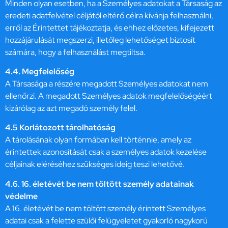
Minden olyan esetben, ha a Személyes adatokat a Társaság az
eredeti adatfelvétel céljától eltérő célra kívánja felhasználni,
erről az Érintettet tájékoztatja, és ehhez előzetes, kifejezett
hozzájárulását megszerzi, illetőleg lehetőséget biztosít
számára, hogy a felhasználást megtiltsa.
4.4. Megfelelőség
A Társasága a részére megadott Személyes adatokat nem
ellenőrzi. A megadott Személyes adatok megfelelőségéért
kizárólag az azt megadó személy felel.
4.5 Korlátozott tárolhatóság
A tárolásának olyan formában kell történnie, amely az
érintettek azonosítását csak a személyes adatok kezelése
céljainak eléréséhez szükséges ideig teszi lehetővé.
4.6. 16. életévét be nem töltött személy adatainak
védelme
A 16. életévét be nem töltött személy érintett Személyes
adatai csak a felette szülői felügyeletet gyakorló nagykorú