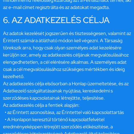
mindennemű felelősség kizárólag azt a Felhasználót terheli, aki
az e-mail címet regisztrálta és az adatokat megadta.
6. AZ ADATKEZELÉS CÉLJA
Az adatok kezelését jogszerűen és tisztességesen, valamint az
Érintett számára átlátható módon kell végezni. A Társaság
törekszik arra, hogy csak olyan személyes adat kezelésére
kerüljön sor, amely az adatkezelés céljának megvalósulásához
elengedhetetlen, a cél elérésére alkalmas. A személyes adat
csak a cél megvalósulásához szükséges mértékben és ideig
kezelhető.
Az adatkezelés célja elsősorban a Honlap üzemeltetése, és az
Adatkezelő szolgáltatásainak nyújtása, kereskedelmi s
szerződéses kapcsolatainak létrejötte, teljesítése.
Az adatkezelés célja a fentiek alapján:
• az Érintett azonosítása, az Érintettel való kapcsolattartás
• A Honlapon keresztül történő kapcsolatfelvétel
eredményeképpen létrejött szerződés előkészítése, a
szerződéses kötelezettségek Adatkezelő általi teljesítése,