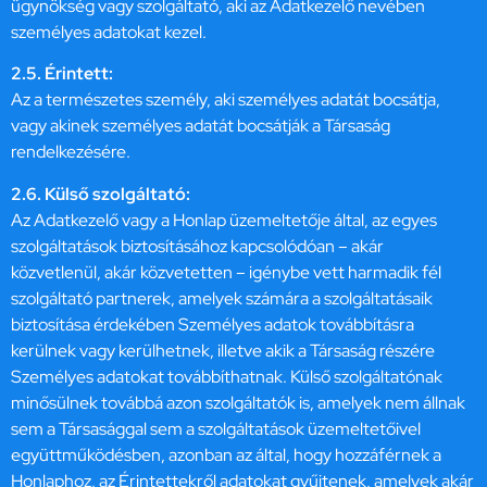
ügynökség vagy szolgáltató, aki az Adatkezelő nevében
személyes adatokat kezel.
2.5. Érintett:
Az a természetes személy, aki személyes adatát bocsátja,
vagy akinek személyes adatát bocsátják a Társaság
rendelkezésére.
2.6. Külső szolgáltató:
Az Adatkezelő vagy a Honlap üzemeltetője által, az egyes
szolgáltatások biztosításához kapcsolódóan – akár
közvetlenül, akár közvetetten – igénybe vett harmadik fél
szolgáltató partnerek, amelyek számára a szolgáltatásaik
biztosítása érdekében Személyes adatok továbbításra
kerülnek vagy kerülhetnek, illetve akik a Társaság részére
Személyes adatokat továbbíthatnak. Külső szolgáltatónak
minősülnek továbbá azon szolgáltatók is, amelyek nem állnak
sem a Társasággal sem a szolgáltatások üzemeltetőivel
együttműködésben, azonban az által, hogy hozzáférnek a
Honlaphoz, az Érintettekről adatokat gyűjtenek, amelyek akár