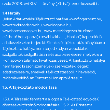
szóló 2008. évi XLVIII. törvény („Grtv.”) rendelkezéseit is.
1.4 Hatály
Jelen Adatkezelési Tájékoztató hatálya www.fingerprint.hu,
www.truckroadshow.hu, www.logozva.hu,
www.borcsomagolas.hu, www.maszklogozva.hu címen
elérhető honlaphoz (a továbbiakban: „Honlap”) kapcsolódó
adatkezelésekre terjed ki. Ellenkező tájékoztatás hiányában a
Tájékoztató hatálya nem terjed ki olyan weboldalak,
szolgáltatók szolgáltatásaira és adatkezeléseire, melyekre a
Honlapokon található hivatkozás vezet. A Tájékoztató hatálya
nem terjed ki azon személyek (szervezetek, cégek)
adatkezeléseire, amelyek tájékoztatásából, hírleveléből,
reklámleveléből az Érintett a Honlapról értesült.
1.5. A Tájékoztató módosítása
1.5.1. A Társaság fenntartja a jogot a Tájékoztató egyoldalú
döntésével történő módosítására. 1.5.2. Az Érintett a