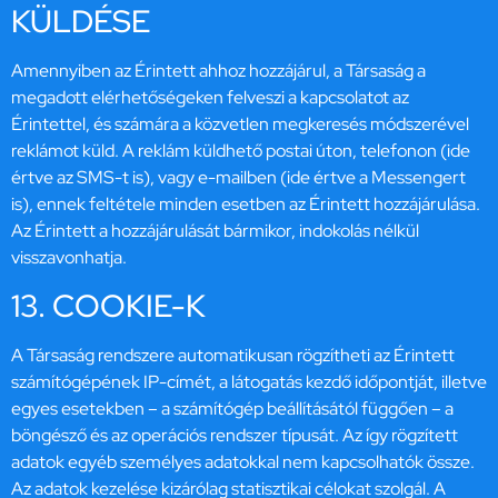
KÜLDÉSE
Amennyiben az Érintett ahhoz hozzájárul, a Társaság a
megadott elérhetőségeken felveszi a kapcsolatot az
Érintettel, és számára a közvetlen megkeresés módszerével
reklámot küld. A reklám küldhető postai úton, telefonon (ide
értve az SMS-t is), vagy e-mailben (ide értve a Messengert
is), ennek feltétele minden esetben az Érintett hozzájárulása.
Az Érintett a hozzájárulását bármikor, indokolás nélkül
visszavonhatja.
13. COOKIE-K
A Társaság rendszere automatikusan rögzítheti az Érintett
számítógépének IP-címét, a látogatás kezdő időpontját, illetve
egyes esetekben – a számítógép beállításától függően – a
böngésző és az operációs rendszer típusát. Az így rögzített
adatok egyéb személyes adatokkal nem kapcsolhatók össze.
Az adatok kezelése kizárólag statisztikai célokat szolgál. A