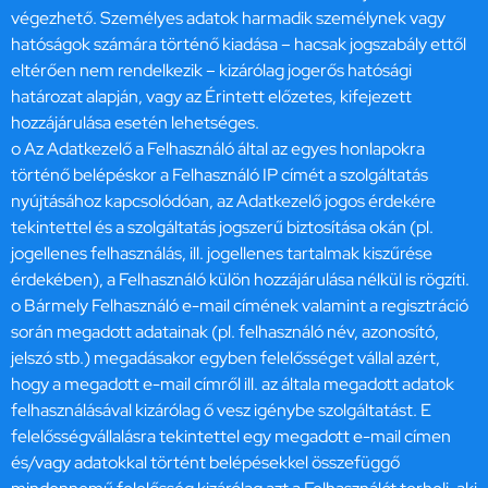
végezhető. Személyes adatok harmadik személynek vagy
hatóságok számára történő kiadása – hacsak jogszabály ettől
eltérően nem rendelkezik – kizárólag jogerős hatósági
határozat alapján, vagy az Érintett előzetes, kifejezett
hozzájárulása esetén lehetséges.
o Az Adatkezelő a Felhasználó által az egyes honlapokra
történő belépéskor a Felhasználó IP címét a szolgáltatás
nyújtásához kapcsolódóan, az Adatkezelő jogos érdekére
tekintettel és a szolgáltatás jogszerű biztosítása okán (pl.
jogellenes felhasználás, ill. jogellenes tartalmak kiszűrése
érdekében), a Felhasználó külön hozzájárulása nélkül is rögzíti.
o Bármely Felhasználó e-mail címének valamint a regisztráció
során megadott adatainak (pl. felhasználó név, azonosító,
jelszó stb.) megadásakor egyben felelősséget vállal azért,
hogy a megadott e-mail címről ill. az általa megadott adatok
felhasználásával kizárólag ő vesz igénybe szolgáltatást. E
felelősségvállalásra tekintettel egy megadott e-mail címen
és/vagy adatokkal történt belépésekkel összefüggő