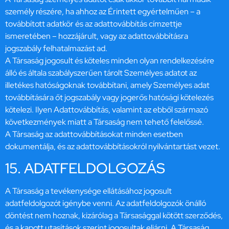
személy részére, ha ahhoz az Érintett egyértelműen – a
továbbított adatkör és az adattovábbítás címzettje
ismeretében – hozzájárult, vagy az adattovábbításra
jogszabály felhatalmazást ad.
A Társaság jogosult és köteles minden olyan rendelkezésére
álló és általa szabályszerűen tárolt Személyes adatot az
illetékes hatóságoknak továbbítani, amely Személyes adat
továbbítására őt jogszabály vagy jogerős hatósági kötelezés
kötelezi. Ilyen Adattovábbítás, valamint az ebből származó
következmények miatt a Társaság nem tehető felelőssé.
A Társaság az adattovábbításokat minden esetben
dokumentálja, és az adattovábbításokról nyilvántartást vezet.
15. ADATFELDOLGOZÁS
A Társaság a tevékenysége ellátásához jogosult
adatfeldolgozót igénybe venni. Az adatfeldolgozók önálló
döntést nem hoznak, kizárólag a Társasággal kötött szerződés,
és a kapott utasítások szerint jogosultak eljárni. A Társaság