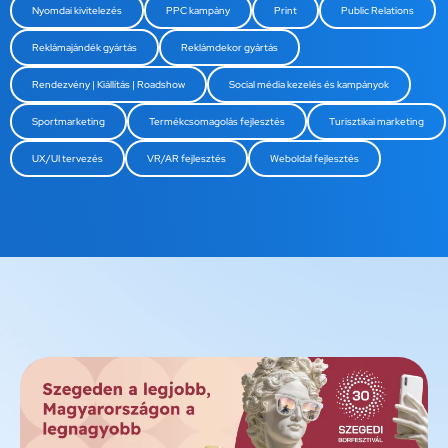
Nyomdai kivitelezés
PPC kampány
Print
Public Relations
Reklámajándék gyártás
Reklámdekor gyártás
Rendezvény | Kiállítás | Roadshow
Social média kezelés és kampányok
Sportmarketing
Termékcsomagolás fejlesztés
Turisztikai marketing
UX/UI tervezés
VR/AR fejlesztés
Weboldal fejlesztés