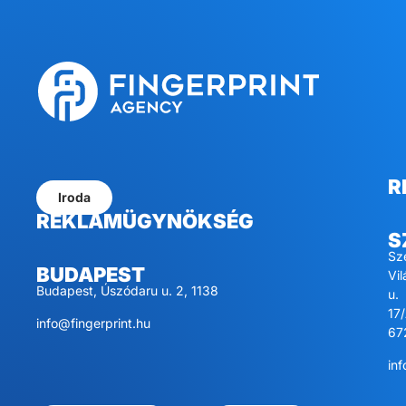
R
Iroda
REKLÁMÜGYNÖKSÉG
S
Sz
BUDAPEST
Vi
Budapest, Úszódaru u. 2, 1138
u.
17/
info@fingerprint.hu
67
inf