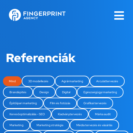
Referenciák
Mind
3D modellezés
Agrármarketing
Arculattervezés
Brandépítés
Design
Digital
Egészségügyi marketing
Építőipari marketing
Film és fotózás
Grafikai tervezés
Keresőoptimalizálás - SEO
Kiadványtervezés
Márka audit
Marketing
Marketing stratégia
Média tervezés és vásárlás