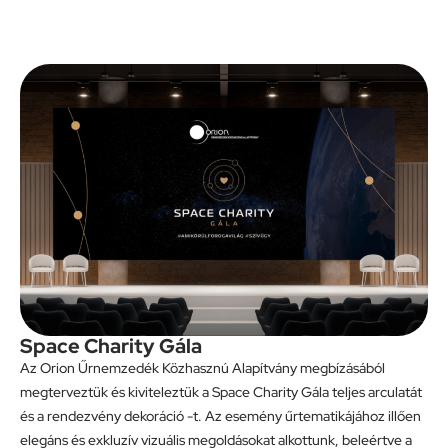
Space Charity Gála
Az Orion Űrnemzedék Közhasznú Alapítvány megbízásából
megterveztük és kiviteleztük a Space Charity Gála teljes arculatát
és a rendezvény dekoráció -t. Az esemény űrtematikájához illően
elegáns és exkluzív vizuális megoldásokat alkottunk, beleértve a