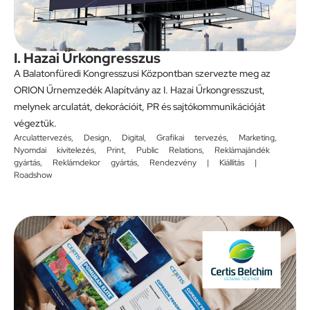
I. Hazai Űrkongresszus
A Balatonfüredi Kongresszusi Központban szervezte meg az
ORION Űrnemzedék Alapítvány az I. Hazai Űrkongresszust,
melynek arculatát, dekorációit, PR és sajtókommunikációját
végeztük.
Arculattervezés
,
Design
,
Digital
,
Grafikai tervezés
,
Marketing
,
Nyomdai kivitelezés
,
Print
,
Public Relations
,
Reklámajándék
gyártás
,
Reklámdekor gyártás
,
Rendezvény | Kiállítás |
Roadshow