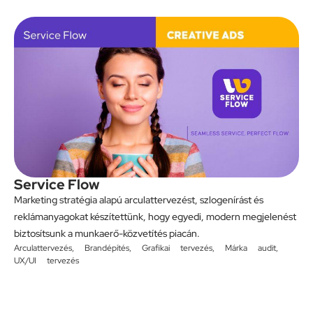
Service Flow
Marketing stratégia alapú arculattervezést, szlogenírást és
reklámanyagokat készítettünk, hogy egyedi, modern megjelenést
biztosítsunk a munkaerő-közvetítés piacán.
Arculattervezés
,
Brandépítés
,
Grafikai tervezés
,
Márka audit
,
UX/UI tervezés