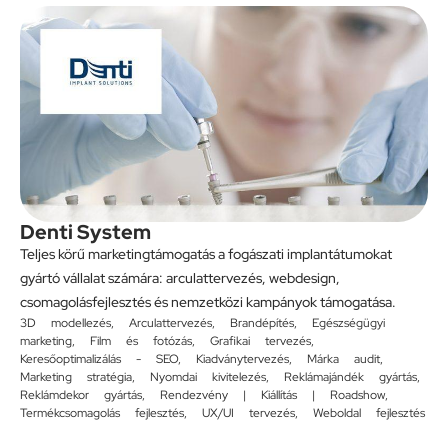
Denti System
Teljes körű marketingtámogatás a fogászati implantátumokat
gyártó vállalat számára: arculattervezés, webdesign,
csomagolásfejlesztés és nemzetközi kampányok támogatása.
3D modellezés
,
Arculattervezés
,
Brandépítés
,
Egészségügyi
marketing
,
Film és fotózás
,
Grafikai tervezés
,
Keresőoptimalizálás - SEO
,
Kiadványtervezés
,
Márka audit
,
Marketing stratégia
,
Nyomdai kivitelezés
,
Reklámajándék gyártás
,
Reklámdekor gyártás
,
Rendezvény | Kiállítás | Roadshow
,
Termékcsomagolás fejlesztés
,
UX/UI tervezés
,
Weboldal fejlesztés