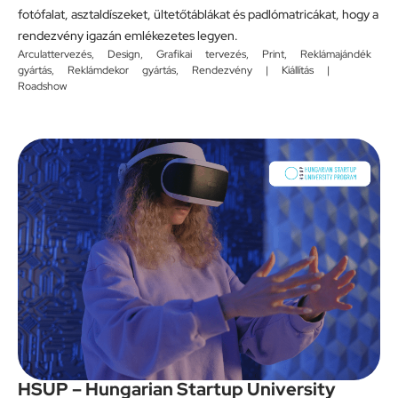
fotófalat, asztaldíszeket, ültetőtáblákat és padlómatricákat, hogy a
rendezvény igazán emlékezetes legyen.
Arculattervezés
,
Design
,
Grafikai tervezés
,
Print
,
Reklámajándék
gyártás
,
Reklámdekor gyártás
,
Rendezvény | Kiállítás |
Roadshow
HSUP – Hungarian Startup University