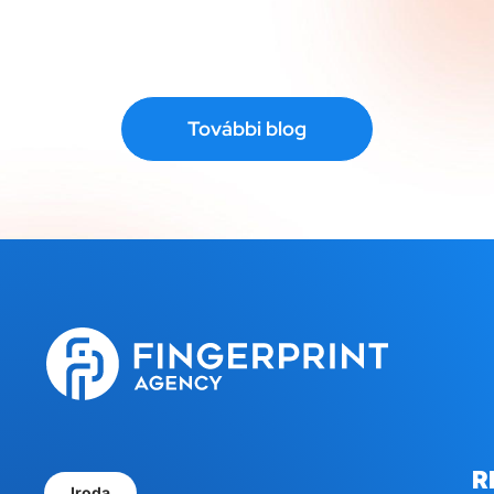
További blog
R
Iroda