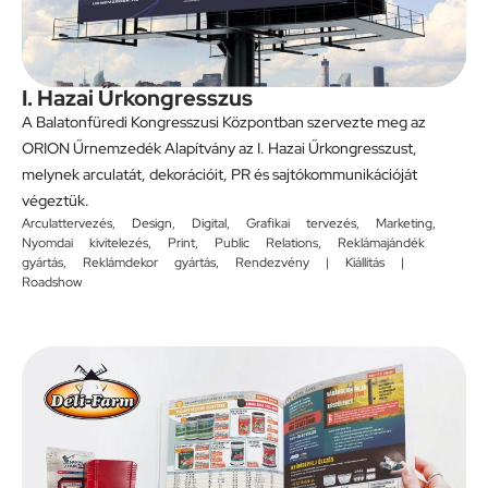
I. Hazai Űrkongresszus
A Balatonfüredi Kongresszusi Központban szervezte meg az
ORION Űrnemzedék Alapítvány az I. Hazai Űrkongresszust,
melynek arculatát, dekorációit, PR és sajtókommunikációját
végeztük.
Arculattervezés
,
Design
,
Digital
,
Grafikai tervezés
,
Marketing
,
Nyomdai kivitelezés
,
Print
,
Public Relations
,
Reklámajándék
gyártás
,
Reklámdekor gyártás
,
Rendezvény | Kiállítás |
Roadshow