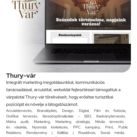
Thury-vár
Integrált marketing megoldásunkkal, kommunikációs
tanácsadással, arculattal, weboldal fejlesztéssel támogattuk a
várpalotai Thury-vár törekvéseit, hogy erősítse turisztikai
pozícióját és növelje a látogatószámot.
Arculattervezés
,
Brandépítés
,
Design
,
Digital
,
Film és fotózás
,
Grafikai tervezés
,
Keresőoptimalizálás - SEO
,
Kiadványtervezés
,
Márka audit
,
Marketing
,
Marketing stratégia
,
Média tervezés
és vásárlás
,
Nyomdai kivitelezés
,
PPC kampány
,
Print
,
Public
Relations
,
Rendezvény | Kiállítás | Roadshow
,
Social média