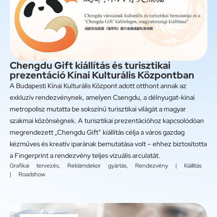
Chengdu Gift kiállítás és turisztikai
prezentáció Kínai Kulturális Központban
A Budapesti Kínai Kulturális Központ adott otthont annak az
exkluzív rendezvénynek, amelyen Csengdu, a délnyugat-kínai
metropolisz mutatta be sokszínű turisztikai világát a magyar
szakmai közönségnek. A turisztikai prezentációhoz kapcsolódóan
megrendezett „Chengdu Gift” kiállítás célja a város gazdag
kézműves és kreatív iparának bemutatása volt – ehhez biztosította
a Fingerprint a rendezvény teljes vizuális arculatát.
Grafikai tervezés
,
Reklámdekor gyártás
,
Rendezvény | Kiállítás
| Roadshow