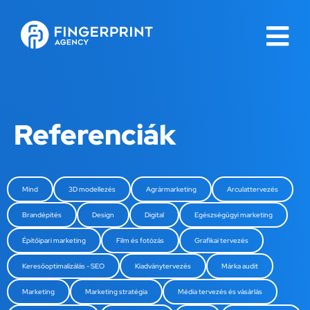
Referenciák
Mind
3D modellezés
Agrármarketing
Arculattervezés
Brandépítés
Design
Digital
Egészségügyi marketing
Építőipari marketing
Film és fotózás
Grafikai tervezés
Keresőoptimalizálás - SEO
Kiadványtervezés
Márka audit
Marketing
Marketing stratégia
Média tervezés és vásárlás