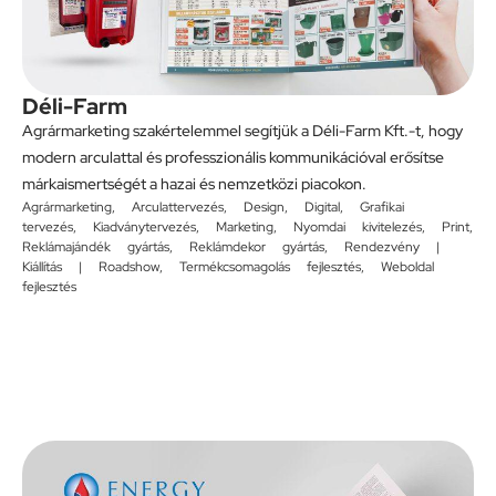
Déli-Farm
Agrármarketing szakértelemmel segítjük a Déli-Farm Kft.-t, hogy
modern arculattal és professzionális kommunikációval erősítse
márkaismertségét a hazai és nemzetközi piacokon.
Agrármarketing
,
Arculattervezés
,
Design
,
Digital
,
Grafikai
tervezés
,
Kiadványtervezés
,
Marketing
,
Nyomdai kivitelezés
,
Print
,
Reklámajándék gyártás
,
Reklámdekor gyártás
,
Rendezvény |
Kiállítás | Roadshow
,
Termékcsomagolás fejlesztés
,
Weboldal
fejlesztés