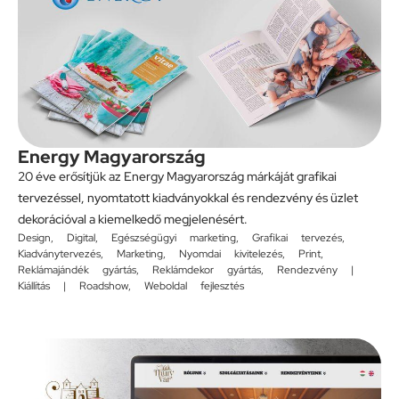
Energy Magyarország
20 éve erősítjük az Energy Magyarország márkáját grafikai
tervezéssel, nyomtatott kiadványokkal és rendezvény és üzlet
dekorációval a kiemelkedő megjelenésért.
Design
,
Digital
,
Egészségügyi marketing
,
Grafikai tervezés
,
Kiadványtervezés
,
Marketing
,
Nyomdai kivitelezés
,
Print
,
Reklámajándék gyártás
,
Reklámdekor gyártás
,
Rendezvény |
Kiállítás | Roadshow
,
Weboldal fejlesztés