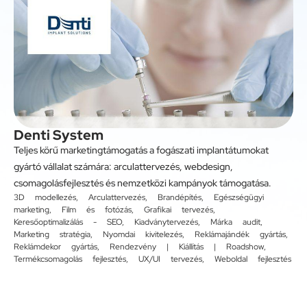
Denti System
Teljes körű marketingtámogatás a fogászati implantátumokat
gyártó vállalat számára: arculattervezés, webdesign,
csomagolásfejlesztés és nemzetközi kampányok támogatása.
3D modellezés
,
Arculattervezés
,
Brandépítés
,
Egészségügyi
marketing
,
Film és fotózás
,
Grafikai tervezés
,
Keresőoptimalizálás - SEO
,
Kiadványtervezés
,
Márka audit
,
Marketing stratégia
,
Nyomdai kivitelezés
,
Reklámajándék gyártás
,
Reklámdekor gyártás
,
Rendezvény | Kiállítás | Roadshow
,
Termékcsomagolás fejlesztés
,
UX/UI tervezés
,
Weboldal fejlesztés