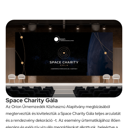
Space Charity Gála
Az Orion Űrnemzedék Közhasznú Alapítvány megbízásából
megterveztük és kiviteleztük a Space Charity Gála teljes arculatát
és a rendezvény dekoráció -t. Az esemény űrtematikájához illően
elegáns és exkluzív vizuális megoldásokat alkottunk, beleértve a