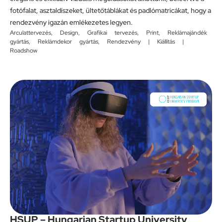
fotófalat, asztaldíszeket, ültetőtáblákat és padlómatricákat, hogy a
rendezvény igazán emlékezetes legyen.
Arculattervezés
,
Design
,
Grafikai tervezés
,
Print
,
Reklámajándék
gyártás
,
Reklámdekor gyártás
,
Rendezvény | Kiállítás |
Roadshow
HSUP – Hungarian Startup University