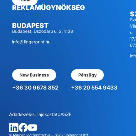
REKLÁMÜGYNÖKSÉG
S
Sz
BUDAPEST
Vi
Budapest, Úszódaru u. 2, 1138
u.
17/
info@fingerprint.hu
67
inf
New Business
Pénzügy
+36 30 9678 852
+36 20 554 9433
Adatkezelési Tájékoztató
ÁSZF
© Minden jog fenntartva – 2025 Fingerprint Kft.