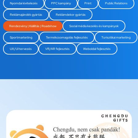
Nyomdai kivitelezés
PPC kampány
Print
Public Relations
Reklámajándék gyártás
Reklámdekor gyártás
Rendezvény | Kiállítás | Roadshow
Social média kezelés és kampányok
Sportmarketing
Termékcsomagolás fejlesztés
Turisztikai marketing
UX/UI tervezés
VR/AR fejlesztés
Weboldal fejlesztés