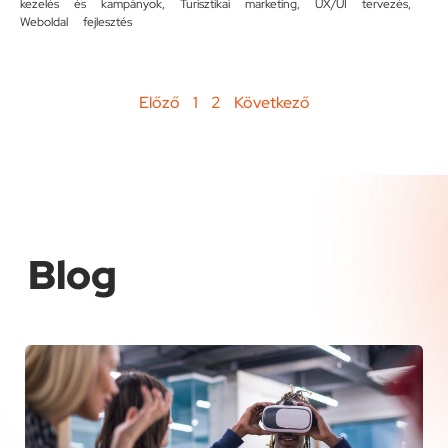
kezelés és kampányok
,
Turisztikai marketing
,
UX/UI tervezés
,
Weboldal fejlesztés
Előző
1
2
Következő
Blog