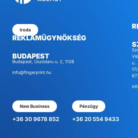
R
Iroda
REKLÁMÜGYNÖKSÉG
S
Sz
BUDAPEST
Vi
Budapest, Úszódaru u. 2, 1138
u.
17/
info@fingerprint.hu
67
inf
New Business
Pénzügy
+36 30 9678 852
+36 20 554 9433