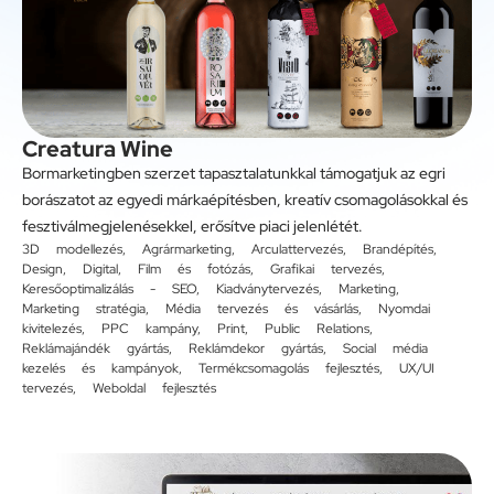
Creatura Wine
Bormarketingben szerzet tapasztalatunkkal támogatjuk az egri
borászatot az egyedi márkaépítésben, kreatív csomagolásokkal és
fesztiválmegjelenésekkel, erősítve piaci jelenlétét.
3D modellezés
,
Agrármarketing
,
Arculattervezés
,
Brandépítés
,
Design
,
Digital
,
Film és fotózás
,
Grafikai tervezés
,
Keresőoptimalizálás - SEO
,
Kiadványtervezés
,
Marketing
,
Marketing stratégia
,
Média tervezés és vásárlás
,
Nyomdai
kivitelezés
,
PPC kampány
,
Print
,
Public Relations
,
Reklámajándék gyártás
,
Reklámdekor gyártás
,
Social média
kezelés és kampányok
,
Termékcsomagolás fejlesztés
,
UX/UI
tervezés
,
Weboldal fejlesztés