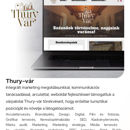
Thury-vár
Integrált marketing megoldásunkkal, kommunikációs
tanácsadással, arculattal, weboldal fejlesztéssel támogattuk a
várpalotai Thury-vár törekvéseit, hogy erősítse turisztikai
pozícióját és növelje a látogatószámot.
Arculattervezés
,
Brandépítés
,
Design
,
Digital
,
Film és fotózás
,
Grafikai tervezés
,
Keresőoptimalizálás - SEO
,
Kiadványtervezés
,
Márka audit
,
Marketing
,
Marketing stratégia
,
Média tervezés
és vásárlás
,
Nyomdai kivitelezés
,
PPC kampány
,
Print
,
Public