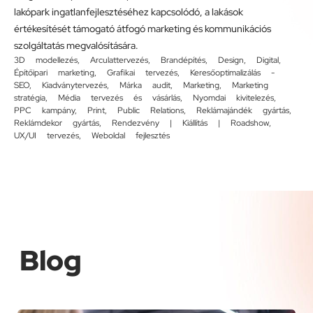
lakópark ingatlanfejlesztéséhez kapcsolódó, a lakások
értékesítését támogató átfogó marketing és kommunikációs
szolgáltatás megvalósítására.
3D modellezés
,
Arculattervezés
,
Brandépítés
,
Design
,
Digital
,
Építőipari marketing
,
Grafikai tervezés
,
Keresőoptimalizálás -
SEO
,
Kiadványtervezés
,
Márka audit
,
Marketing
,
Marketing
stratégia
,
Média tervezés és vásárlás
,
Nyomdai kivitelezés
,
PPC kampány
,
Print
,
Public Relations
,
Reklámajándék gyártás
,
Reklámdekor gyártás
,
Rendezvény | Kiállítás | Roadshow
,
UX/UI tervezés
,
Weboldal fejlesztés
Blog