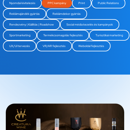
Nyomdai kivitelezés
PPC kampány
Print
Public Relations
Reklámajándék gyártás
Reklámdekor gyártás
Rendezvény | Kiállítás | Roadshow
Social média kezelés és kampányok
Sportmarketing
Termékcsomagolás fejlesztés
Turisztikai marketing
UX/UI tervezés
VR/AR fejlesztés
Weboldal fejlesztés