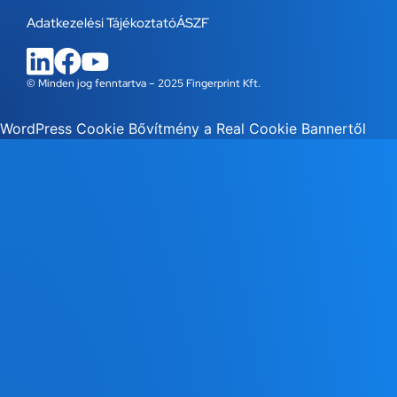
Adatkezelési Tájékoztató
ÁSZF
© Minden jog fenntartva – 2025 Fingerprint Kft.
WordPress Cookie Bővítmény a Real Cookie Bannertől