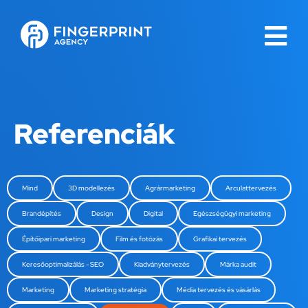
Referenciák
Mind
3D modellezés
Agrármarketing
Arculattervezés
Brandépítés
Design
Digital
Egészségügyi marketing
Építőipari marketing
Film és fotózás
Grafikai tervezés
Keresőoptimalizálás - SEO
Kiadványtervezés
Márka audit
Marketing
Marketing stratégia
Média tervezés és vásárlás