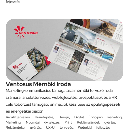
fejlesztés
Ventosus Mérnöki Iroda
Marketingkommunikációs támogatás a mérnöki tervezőiroda
számára: arculattervezés, webfejlesztés, prospektusok és a HR
célú toborzást támogató animációk készítése az épületgépészeti
és energetikai piacon.
Arculattervezés
,
Brandépítés
,
Design
,
Digital
,
Építőipari marketing
,
Marketing
,
Nyomdai kivitelezés
,
Print
,
Reklámajándék gyártás
,
Reklámdekor gyártás
,
UX/UI tervezés
,
Weboldal fejlesztés