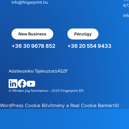
info@fingerprint.hu
67
inf
New Business
Pénzügy
+36 30 9678 852
+36 20 554 9433
Adatkezelési Tájékoztató
ÁSZF
© Minden jog fenntartva – 2025 Fingerprint Kft.
WordPress Cookie Bővítmény a Real Cookie Bannertől