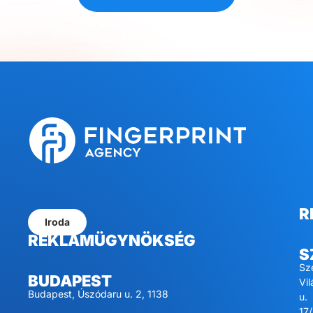
R
Iroda
REKLÁMÜGYNÖKSÉG
S
Sz
BUDAPEST
Vi
Budapest, Úszódaru u. 2, 1138
u.
17/