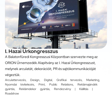
I. Hazai Űrkongresszus
A Balatonfüredi Kongresszusi Központban szervezte meg az
ORION Űrnemzedék Alapítvány az I. Hazai Űrkongresszust,
melynek arculatát, dekorációit, PR és sajtókommunikációját
végeztük.
Arculattervezés
,
Design
,
Digital
,
Grafikai tervezés
,
Marketing
,
Nyomdai kivitelezés
,
Print
,
Public Relations
,
Reklámajándék
gyártás
,
Reklámdekor gyártás
,
Rendezvény | Kiállítás |
Roadshow