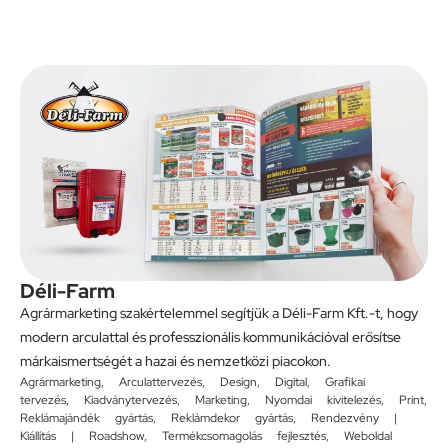
Déli-Farm
Agrármarketing szakértelemmel segítjük a Déli-Farm Kft.-t, hogy
modern arculattal és professzionális kommunikációval erősítse
márkaismertségét a hazai és nemzetközi piacokon.
Agrármarketing
,
Arculattervezés
,
Design
,
Digital
,
Grafikai
tervezés
,
Kiadványtervezés
,
Marketing
,
Nyomdai kivitelezés
,
Print
,
Reklámajándék gyártás
,
Reklámdekor gyártás
,
Rendezvény |
Kiállítás | Roadshow
,
Termékcsomagolás fejlesztés
,
Weboldal