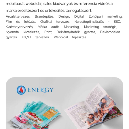
mobilbarát weboldal, sales kiadványok és referencia videók a
márka erősítéséért és értékesítés támogatásáért.
Arculattervezés
,
Brandépítés
,
Design
,
Digital
,
Építőipari marketing
,
Film és fotózás
,
Grafikai tervezés
,
Keresőoptimalizálás - SEO
,
Kiadványtervezés
,
Márka audit
,
Marketing
,
Marketing stratégia
,
Nyomdai kivitelezés
,
Print
,
Reklámajándék gyártás
,
Reklámdekor
gyártás
,
UX/UI tervezés
,
Weboldal fejlesztés