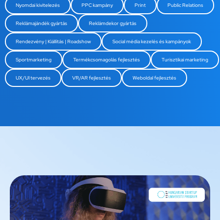
Nyomdai kivitelezés
PPC kampány
Print
Public Relations
Reklámajándék gyártás
Reklámdekor gyártás
Rendezvény | Kiállítás | Roadshow
Social média kezelés és kampányok
Sportmarketing
Termékcsomagolás fejlesztés
Turisztikai marketing
UX/UI tervezés
VR/AR fejlesztés
Weboldal fejlesztés