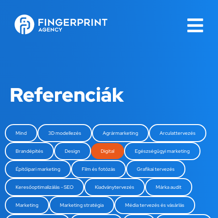
Referenciák
Mind
3D modellezés
Agrármarketing
Arculattervezés
Brandépítés
Design
Digital
Egészségügyi marketing
Építőipari marketing
Film és fotózás
Grafikai tervezés
Keresőoptimalizálás - SEO
Kiadványtervezés
Márka audit
Marketing
Marketing stratégia
Média tervezés és vásárlás