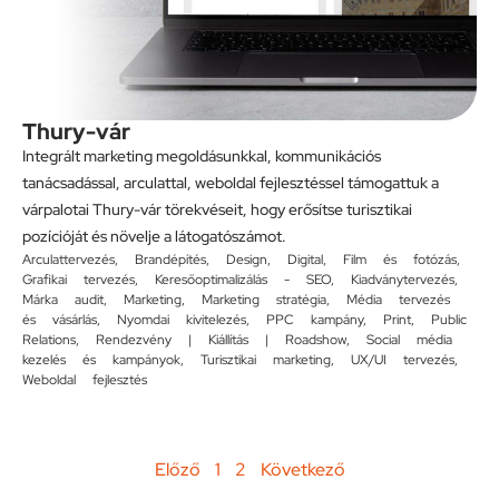
Thury-vár
Integrált marketing megoldásunkkal, kommunikációs
tanácsadással, arculattal, weboldal fejlesztéssel támogattuk a
várpalotai Thury-vár törekvéseit, hogy erősítse turisztikai
pozícióját és növelje a látogatószámot.
Arculattervezés
,
Brandépítés
,
Design
,
Digital
,
Film és fotózás
,
Grafikai tervezés
,
Keresőoptimalizálás - SEO
,
Kiadványtervezés
,
Márka audit
,
Marketing
,
Marketing stratégia
,
Média tervezés
és vásárlás
,
Nyomdai kivitelezés
,
PPC kampány
,
Print
,
Public
Relations
,
Rendezvény | Kiállítás | Roadshow
,
Social média
kezelés és kampányok
,
Turisztikai marketing
,
UX/UI tervezés
,
Weboldal fejlesztés
Előző
1
2
Következő