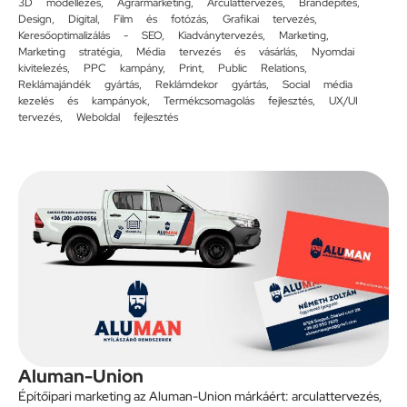
3D modellezés
,
Agrármarketing
,
Arculattervezés
,
Brandépítés
,
Design
,
Digital
,
Film és fotózás
,
Grafikai tervezés
,
Keresőoptimalizálás - SEO
,
Kiadványtervezés
,
Marketing
,
Marketing stratégia
,
Média tervezés és vásárlás
,
Nyomdai
kivitelezés
,
PPC kampány
,
Print
,
Public Relations
,
Reklámajándék gyártás
,
Reklámdekor gyártás
,
Social média
kezelés és kampányok
,
Termékcsomagolás fejlesztés
,
UX/UI
tervezés
,
Weboldal fejlesztés
Aluman-Union
Építőipari marketing az Aluman-Union márkáért: arculattervezés,