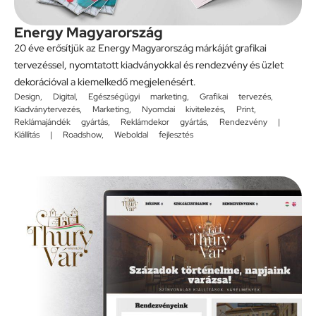
Energy Magyarország
20 éve erősítjük az Energy Magyarország márkáját grafikai
tervezéssel, nyomtatott kiadványokkal és rendezvény és üzlet
dekorációval a kiemelkedő megjelenésért.
Design
,
Digital
,
Egészségügyi marketing
,
Grafikai tervezés
,
Kiadványtervezés
,
Marketing
,
Nyomdai kivitelezés
,
Print
,
Reklámajándék gyártás
,
Reklámdekor gyártás
,
Rendezvény |
Kiállítás | Roadshow
,
Weboldal fejlesztés