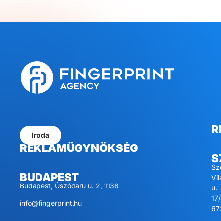
R
Iroda
REKLÁMÜGYNÖKSÉG
S
Sz
BUDAPEST
Vi
Budapest, Úszódaru u. 2, 1138
u.
17/
info@fingerprint.hu
67