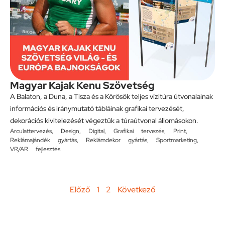
Magyar Kajak Kenu Szövetség
A Balaton, a Duna, a Tisza és a Körösök teljes vízitúra útvonalainak
információs és iránymutató tábláinak grafikai tervezését,
dekorációs kivitelezését végeztük a túraútvonal állomásokon.
Arculattervezés
,
Design
,
Digital
,
Grafikai tervezés
,
Print
,
Reklámajándék gyártás
,
Reklámdekor gyártás
,
Sportmarketing
,
VR/AR fejlesztés
Előző
1
2
Következő