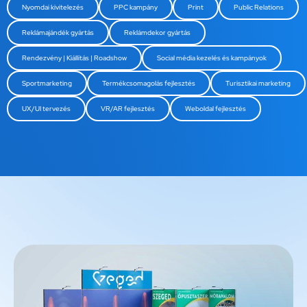
Nyomdai kivitelezés
PPC kampány
Print
Public Relations
Reklámajándék gyártás
Reklámdekor gyártás
Rendezvény | Kiállítás | Roadshow
Social média kezelés és kampányok
Sportmarketing
Termékcsomagolás fejlesztés
Turisztikai marketing
UX/UI tervezés
VR/AR fejlesztés
Weboldal fejlesztés