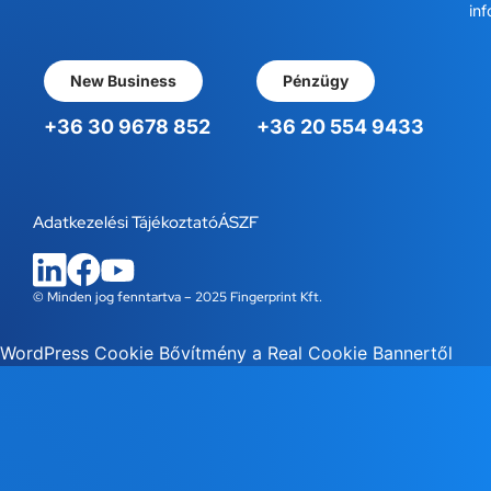
inf
New Business
Pénzügy
+36 30 9678 852
+36 20 554 9433
Adatkezelési Tájékoztató
ÁSZF
© Minden jog fenntartva – 2025 Fingerprint Kft.
WordPress Cookie Bővítmény a Real Cookie Bannertől