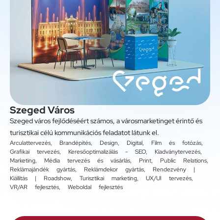
Szeged Város
Szeged város fejlődéséért számos, a városmarketinget érintő és
turisztikai célú kommunikációs feladatot látunk el.
Arculattervezés
,
Brandépítés
,
Design
,
Digital
,
Film és fotózás
,
Grafikai tervezés
,
Keresőoptimalizálás - SEO
,
Kiadványtervezés
,
Marketing
,
Média tervezés és vásárlás
,
Print
,
Public Relations
,
Reklámajándék gyártás
,
Reklámdekor gyártás
,
Rendezvény |
Kiállítás | Roadshow
,
Turisztikai marketing
,
UX/UI tervezés
,
VR/AR fejlesztés
,
Weboldal fejlesztés