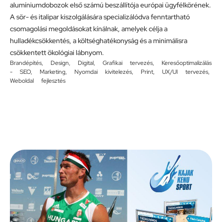
alumíniumdobozok első számú beszállítója európai ügyfélkörének.
A sör- és italipar kiszolgálására specializálódva fenntartható
csomagolási megoldásokat kínálnak, amelyek célja a
hulladékcsökkentés, a költséghatékonyság és a minimálisra
csökkentett ökológiai lábnyom.
Brandépítés
,
Design
,
Digital
,
Grafikai tervezés
,
Keresőoptimalizálás
- SEO
,
Marketing
,
Nyomdai kivitelezés
,
Print
,
UX/UI tervezés
,
Weboldal fejlesztés