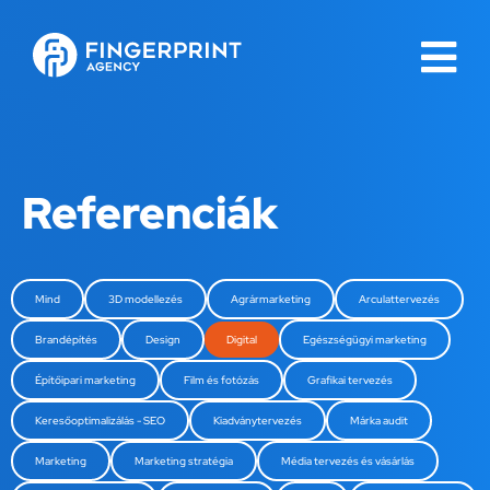
Referenciák
Mind
3D modellezés
Agrármarketing
Arculattervezés
Brandépítés
Design
Digital
Egészségügyi marketing
Építőipari marketing
Film és fotózás
Grafikai tervezés
Keresőoptimalizálás - SEO
Kiadványtervezés
Márka audit
Marketing
Marketing stratégia
Média tervezés és vásárlás