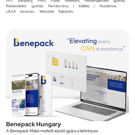
PPC kampány
,
Print
,
Public Relations
,
Reklámajándék gyártás
,
Reklámdekor gyártás
,
Rendezvény | Kiállítás | Roadshow
,
UX/UI tervezés
,
Weboldal fejlesztés
Benepack Hungary
A Benepack Makó mellett épülő gyára a kétrészes