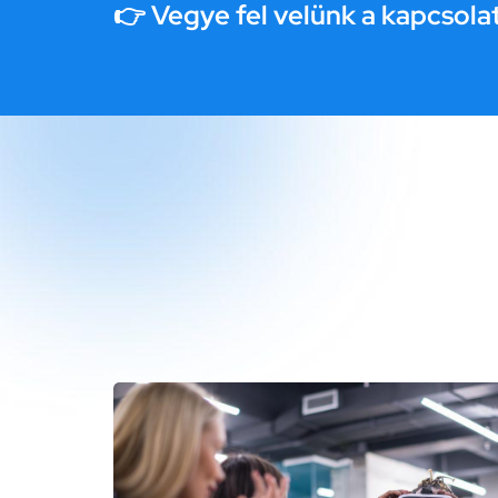
👉 Vegye fel velünk a kapcsola