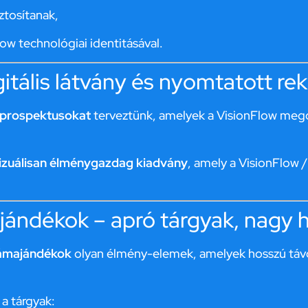
ztosítanak,
ow technológiai identitásával.
gitális látvány és nyomtatott r
s prospektusokat
terveztünk, amelyek a VisionFlow mego
s vizuálisan élménygazdag kiadvány
, amely a VisionFlow 
ándékok – apró tárgyak, nagy h
lámajándékok
olyan élmény-elemek, amelyek hosszú távon 
 a tárgyak: