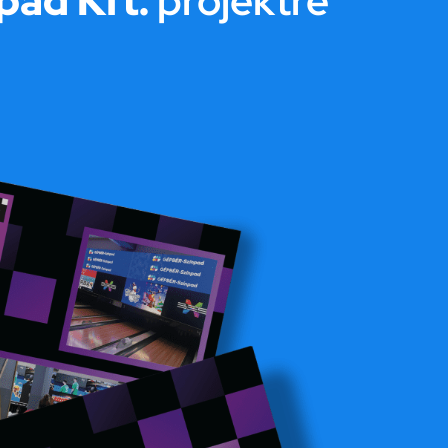
ad Kft.
projektre