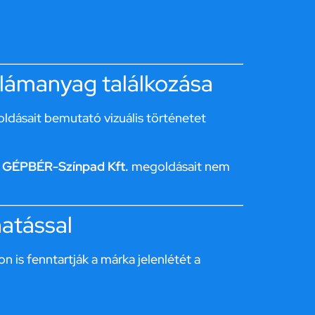
eklámanyag találkozása
ldásait bemutató vizuális történetet
/
GÉPBÉR-Színpad Kft.
megoldásait nem
atással
is fenntartják a márka jelenlétét a