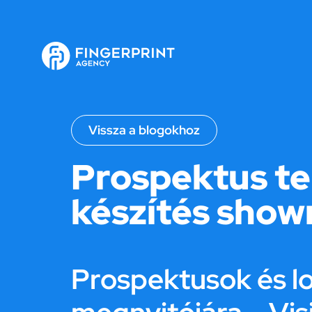
Vissza a blogokhoz
Prospektus te
készítés sho
Prospektusok és l