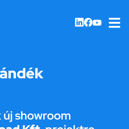
jándék
k új showroom