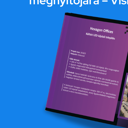
megnyitójára – Vi