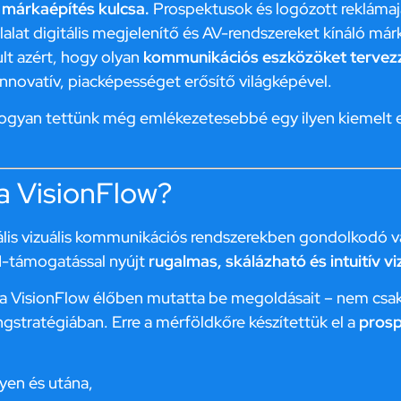
 márkaépítés kulcsa.
Prospektusok és logózott reklámaj
lat digitális megjelenítő és AV-rendszereket kínáló má
t azért, hogy olyan
kommunikációs eszközöket tervezz
nnovatív, piacképességet erősítő világképével.
ogyan tettünk még emlékezetesebbé egy ilyen kiemelt 
 a VisionFlow?
ális vizuális kommunikációs rendszerekben gondolkodó vá
AI-támogatással nyújt
rugalmas, skálázható és intuitív vi
 a VisionFlow élőben mutatta be megoldásait – nem csak
gstratégiában. Erre a mérföldkőre készítettük el a
prosp
nyen és utána,