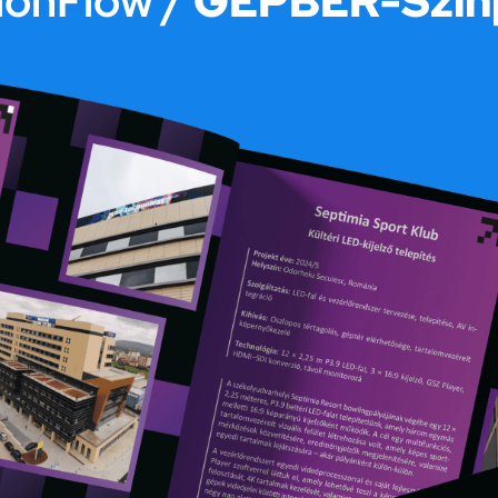
sionFlow /
GÉPBÉR-Színp