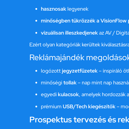
hasznosak
legyenek
minőségben tükrözzék a VisionFlow p
vizuálisan illeszkedjenek
az AV / Digi
Ezért olyan kategóriák kerültek kiválasztásra
Reklámajándék megoldáso
logózott
jegyzetfüzetek
– inspiráló ö
minőségi
tollak
– nap mint nap haszná
egyedi
kulacsok
, amelyek hordozzák a 
prémium
USB/Tech kiegészítők
– mod
Prospektus tervezés és rek