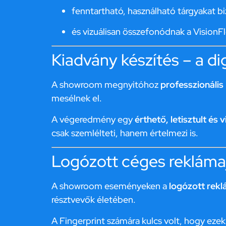
fenntartható, használható tárgyakat bi
és vizuálisan összefonódnak a VisionFl
Kiadvány készítés – a di
A showroom megnyitóhoz
professzionáli
mesélnek el.
A végeredmény egy
érthető, letisztult é
csak szemlélteti, hanem értelmezi is.
Logózott céges reklámaj
A showroom eseményeken a
logózott rek
résztvevők életében.
A Fingerprint számára kulcs volt, hogy ezek