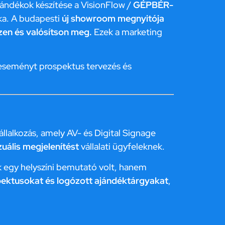
ándékok készítése a VisionFlow /
GÉPBÉR-
rka. A budapesti
új showroom megnyitója
en és valósítson meg.
Ezek a marketing
eseményt prospektus tervezés és
llalkozás, amely AV- és Digital Signage
zuális megjelenítést
vállalati ügyfeleknek.
 egy helyszíni bemutató volt, hanem
ektusokat és logózott ajándéktárgyakat
,