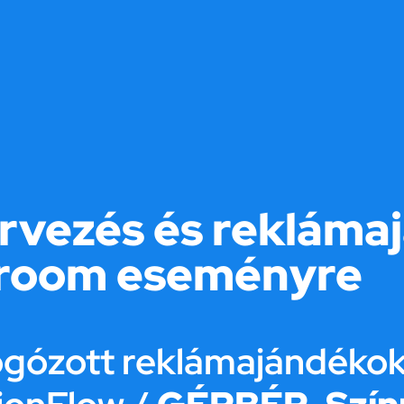
rvezés és rekláma
wroom eseményre
ogózott reklámajándéko