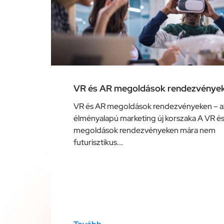
VR és AR megoldások rendezvénye
VR és AR megoldások rendezvényeken – a
élményalapú marketing új korszaka A VR é
megoldások rendezvényeken mára nem
futurisztikus...