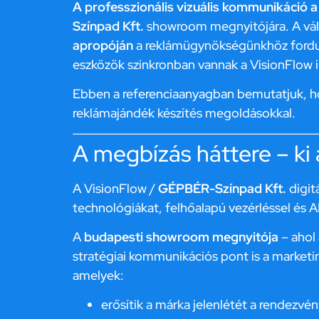
A professzionális vizuális kommunikáció a
Színpad Kft.
showroom megnyitójára. A válla
apropóján
a reklámügynökségünkhöz fordul
eszközök szinkronban vannak a VisionFlow i
Ebben a referenciaanyagban bemutatjuk, h
reklámajándék készítés megoldásokkal.
A megbízás háttere – ki
A VisionFlow /
GÉPBÉR-Színpad Kft.
digit
technológiákat, felhőalapú vezérléssel és 
A
budapesti showroom megnyitója
– ahol
stratégiai kommunikációs pont is a marketin
amelyek:
erősítik a márka jelenlétét a rendezvé