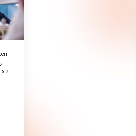
ken
z
s AR