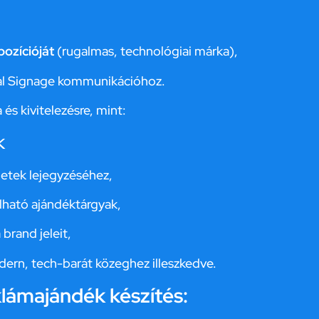
ozícióját
(rugalmas, technológiai márka),
tal Signage kommunikációhoz.
 és kivitelezésre, mint:
k
tletek lejegyzéséhez,
lható ajándéktárgyak,
brand jeleit,
ern, tech-barát közeghez illeszkedve.
lámajándék készítés: