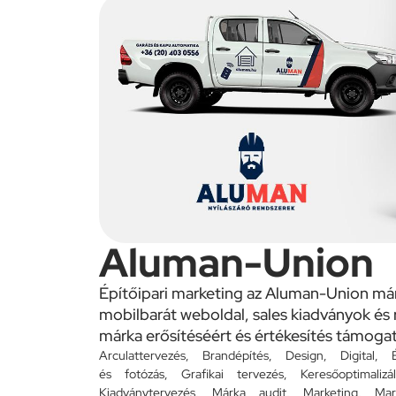
Aluman-Union
Építőipari marketing az Aluman-Union márk
mobilbarát weboldal, sales kiadványok és 
márka erősítéséért és értékesítés támogat
Arculattervezés
,
Brandépítés
,
Design
,
Digital
,
és fotózás
,
Grafikai tervezés
,
Keresőoptimali
Kiadványtervezés
,
Márka audit
,
Marketing
,
Mar