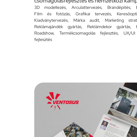
csomagolásfejlesztés és nemzetközi kam
3D modellezés
,
Arculattervezés
,
Brandépítés
,
Film és fotózás
,
Grafikai tervezés
,
Keresőopt
Kiadványtervezés
,
Márka audit
,
Marketing strat
Reklámajándék gyártás
,
Reklámdekor gyártás
,
Roadshow
,
Termékcsomagolás fejlesztés
,
UX/UI
fejlesztés