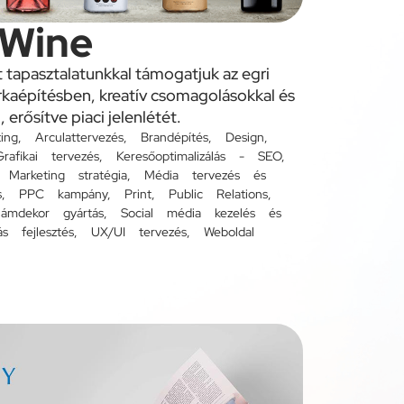
 Wine
 tapasztalatunkkal támogatjuk az egri
rkaépítésben, kreatív csomagolásokkal és
 erősítve piaci jelenlétét.
ing
,
Arculattervezés
,
Brandépítés
,
Design
,
Grafikai tervezés
,
Keresőoptimalizálás - SEO
,
,
Marketing stratégia
,
Média tervezés és
s
,
PPC kampány
,
Print
,
Public Relations
,
lámdekor gyártás
,
Social média kezelés és
s fejlesztés
,
UX/UI tervezés
,
Weboldal