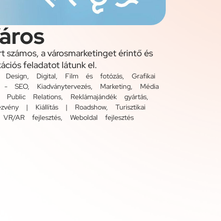
áros
t számos, a városmarketinget érintő és
ációs feladatot látunk el.
,
Design
,
Digital
,
Film és fotózás
,
Grafikai
ás - SEO
,
Kiadványtervezés
,
Marketing
,
Média
,
Public Relations
,
Reklámajándék gyártás
,
zvény | Kiállítás | Roadshow
,
Turisztikai
,
VR/AR fejlesztés
,
Weboldal fejlesztés