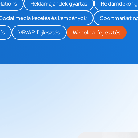
lations
Reklámajándék gyártás
Reklámdekor g
Social média kezelés és kampányok
Sportmarketin
és
VR/AR fejlesztés
Weboldal fejlesztés