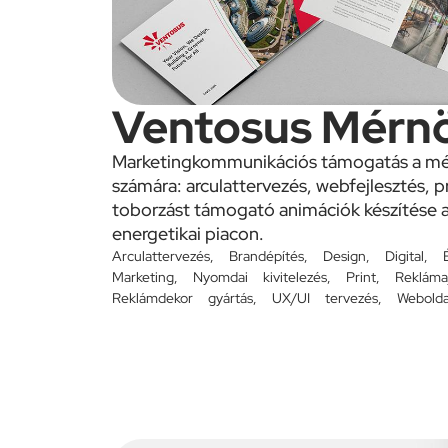
Ventosus Mérnö
Marketingkommunikációs támogatás a mér
számára: arculattervezés, webfejlesztés, 
toborzást támogató animációk készítése a
energetikai piacon.
Arculattervezés
,
Brandépítés
,
Design
,
Digital
,
Marketing
,
Nyomdai kivitelezés
,
Print
,
Rekláma
Reklámdekor gyártás
,
UX/UI tervezés
,
Webolda