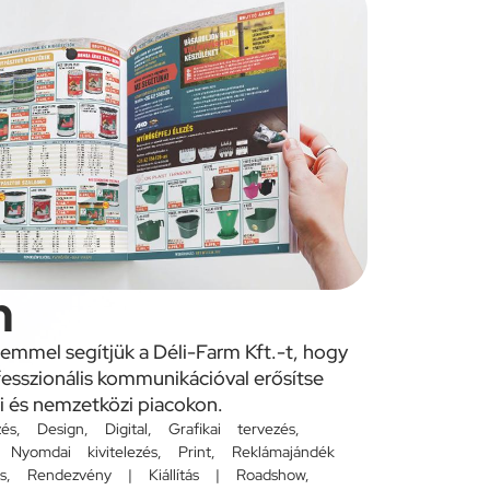
m
emmel segítjük a Déli-Farm Kft.-t, hogy
fesszionális kommunikációval erősítse
i és nemzetközi piacokon.
zés
,
Design
,
Digital
,
Grafikai tervezés
,
,
Nyomdai kivitelezés
,
Print
,
Reklámajándék
s
,
Rendezvény | Kiállítás | Roadshow
,