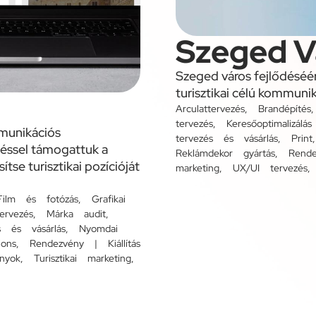
Szeged V
Szeged város fejlődéséér
turisztikai célú kommunik
Arculattervezés
,
Brandépítés
tervezés
,
Keresőoptimalizál
munikációs
tervezés és vásárlás
,
Print
ztéssel támogattuk a
Reklámdekor gyártás
,
Rende
tse turisztikai pozícióját
marketing
,
UX/UI tervezés
Film és fotózás
,
Grafikai
ervezés
,
Márka audit
,
s és vásárlás
,
Nyomdai
ions
,
Rendezvény | Kiállítás
nyok
,
Turisztikai marketing
,