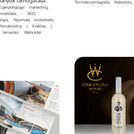
pányok támogatása.
Termékcsomagolás fejlesztés
Egészségügyi marketing
,
imalizálás - SEO
,
égia
,
Nyomdai kivitelezés
,
Rendezvény | Kiállítás |
 tervezés
,
Weboldal