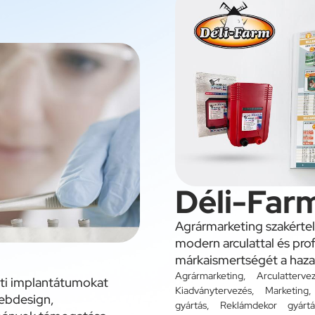
Déli-Far
Agrármarketing szakértel
modern arculattal és pro
márkaismertségét a haza
Agrármarketing
,
Arculatterve
ati implantátumokat
Kiadványtervezés
,
Marketing
webdesign,
gyártás
,
Reklámdekor gyártá