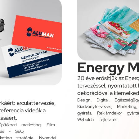
Energy M
20 éve erősítjük az Ener
tervezéssel, nyomtatott 
dekorációval a kiemelke
Design
,
Digital
,
Egészségüg
áért: arculattervezés,
Kiadványtervezés
,
Marketing
referencia videók a
gyártás
,
Reklámdekor gyártá
ásáért.
Weboldal fejlesztés
Építőipari marketing
,
Film
zálás - SEO
,
keting stratégia
,
Nyomdai