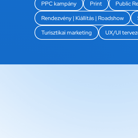
PPC kampány
Print
Public Re
Rendezvény | Kiállítás | Roadshow
Turisztikai marketing
UX/UI tervez