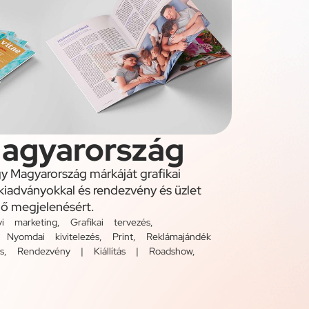
agyarország
gy Magyarország márkáját grafikai
kiadványokkal és rendezvény és üzlet
dő megjelenésért.
yi marketing
,
Grafikai tervezés
,
,
Nyomdai kivitelezés
,
Print
,
Reklámajándék
s
,
Rendezvény | Kiállítás | Roadshow
,