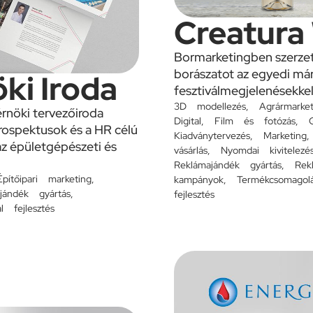
Creatura
Bormarketingben szerzet
borászatot az egyedi má
ki Iroda
fesztiválmegjelenésekkel,
3D modellezés
,
Agrármarket
nöki tervezőiroda
Digital
,
Film és fotózás
,
prospektusok és a HR célú
Kiadványtervezés
,
Marketing
z épületgépészeti és
vásárlás
,
Nyomdai kivitelezé
Reklámajándék gyártás
,
Rek
Építőipari marketing
,
kampányok
,
Termékcsomagolá
jándék gyártás
,
fejlesztés
l fejlesztés