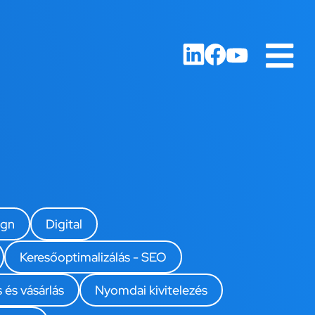
ign
Digital
Keresőoptimalizálás - SEO
 és vásárlás
Nyomdai kivitelezés