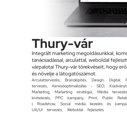
Thury-vár
Integrált marketing megoldásunkkal, kom
tanácsadással, arculattal, weboldal fejles
várpalotai Thury-vár törekvéseit, hogy erősí
és növelje a látogatószámot.
Arculattervezés
,
Brandépítés
,
Design
,
Digital
,
tervezés
,
Keresőoptimalizálás - SEO
,
Kiadványt
Marketing
,
Marketing stratégia
,
Média tervezé
kivitelezés
,
PPC kampány
,
Print
,
Public Relat
| Roadshow
,
Social média kezelés és kampá
UX/UI tervezés
,
Weboldal fejlesztés