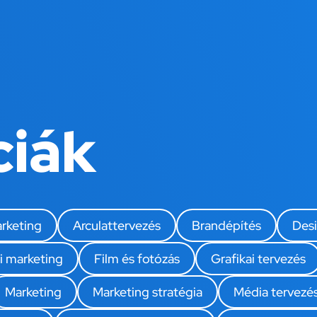
ciák
rketing
Arculattervezés
Brandépítés
Des
i marketing
Film és fotózás
Grafikai tervezés
Marketing
Marketing stratégia
Média tervezés