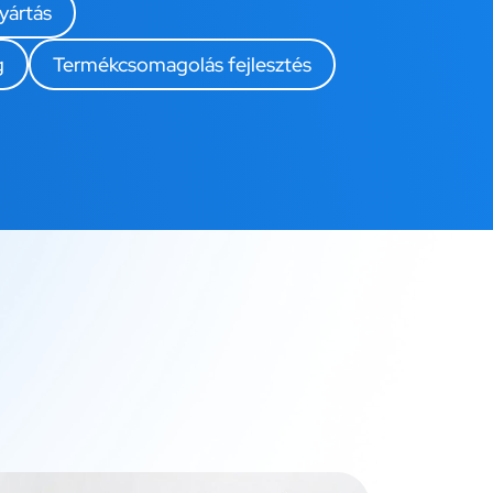
yártás
g
Termékcsomagolás fejlesztés