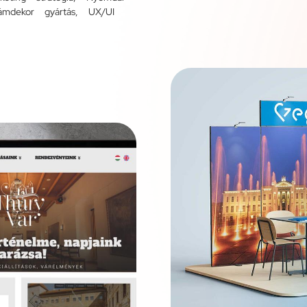
ámdekor gyártás
,
UX/UI