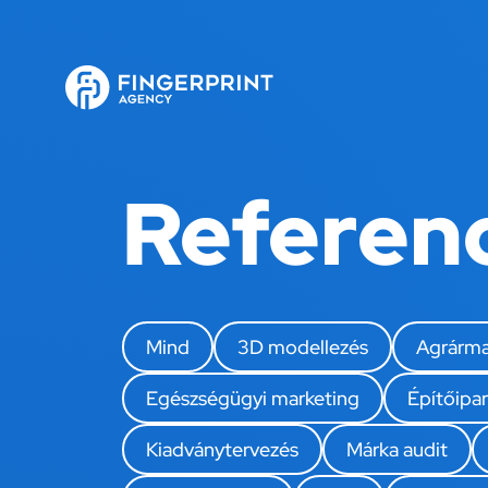
Referen
Mind
3D modellezés
Agrárma
Egészségügyi marketing
Építőipar
Kiadványtervezés
Márka audit