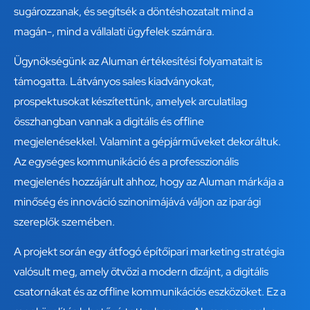
sugározzanak, és segítsék a döntéshozatalt mind a
magán-, mind a vállalati ügyfelek számára.
Ügynökségünk az Aluman értékesítési folyamatait is
támogatta. Látványos sales kiadványokat,
prospektusokat készítettünk, amelyek arculatilag
összhangban vannak a digitális és offline
megjelenésekkel. Valamint a gépjárműveket dekoráltuk.
Az egységes kommunikáció és a professzionális
megjelenés hozzájárult ahhoz, hogy az Aluman márkája a
minőség és innováció szinonimájává váljon az iparági
szereplők szemében.
A projekt során egy átfogó építőipari marketing stratégia
valósult meg, amely ötvözi a modern dizájnt, a digitális
csatornákat és az offline kommunikációs eszközöket. Ez a