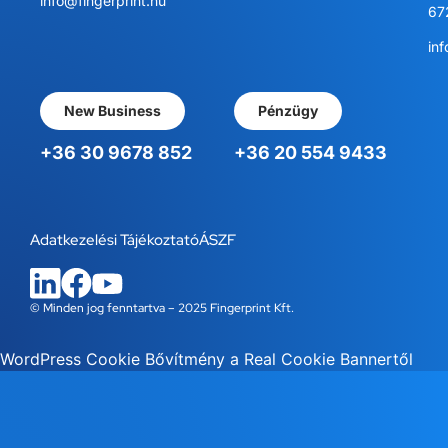
info@fingerprint.hu
67
inf
New Business
Pénzügy
+36 30 9678 852
+36 20 554 9433
Adatkezelési Tájékoztató
ÁSZF
© Minden jog fenntartva – 2025 Fingerprint Kft.
WordPress Cookie Bővítmény a Real Cookie Bannertől