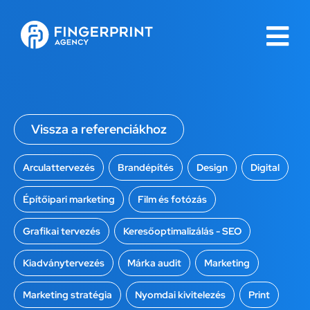
Vissza a referenciákhoz
Arculattervezés
,
Brandépítés
,
Design
,
Digital
,
Építőipari marketing
,
Film és fotózás
,
Grafikai tervezés
,
Keresőoptimalizálás - SEO
,
Kiadványtervezés
,
Márka audit
,
Marketing
,
Marketing stratégia
,
Nyomdai kivitelezés
,
Print
,