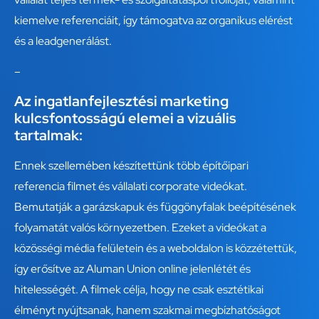
kiemelve referenciáit, így támogatva az organikus elérést
és a leadgenerálást.
–
Az ingatlanfejlesztési marketing
kulcsfontosságú elemei a vizuális
tartalmak:
Ennek szellemében készítettünk több építőipari
referencia filmet és vállalati corporate videókat.
Bemutatják a garázskapuk és függönyfalak beépítésének
folyamatát valós környezetben. Ezeket a videókat a
közösségi média felületein és a weboldalon is közzétettük,
így erősítve az Aluman Union online jelenlétét és
hitelességét. A filmek célja, hogy ne csak esztétikai
élményt nyújtsanak, hanem szakmai megbízhatóságot