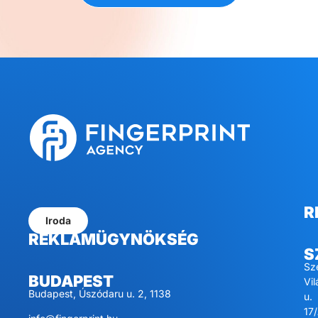
R
Iroda
REKLÁMÜGYNÖKSÉG
S
Sz
BUDAPEST
Vi
Budapest, Úszódaru u. 2, 1138
u.
17/