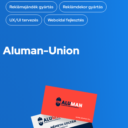
Reklámajándék gyártás
,
Reklámdekor gyártás
,
UX/UI tervezés
,
Weboldal fejlesztés
Aluman-Union