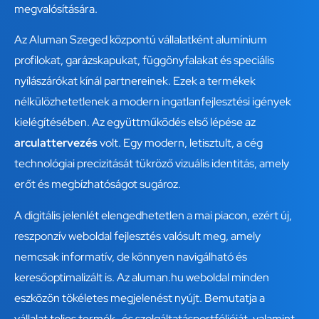
megvalósítására.
Az Aluman Szeged központú vállalatként alumínium
profilokat, garázskapukat, függönyfalakat és speciális
nyílászárókat kínál partnereinek. Ezek a termékek
nélkülözhetetlenek a modern ingatlanfejlesztési
igények
kielégítésében. Az együttműködés első lépése az
arculattervezés
volt. Egy modern, letisztult, a cég
technológiai precizitását tükröző vizuális identitás, amely
erőt és megbízhatóságot sugároz.
A digitális jelenlét elengedhetetlen a mai piacon, ezért új,
reszponzív weboldal fejlesztés valósult meg, amely
nemcsak informatív, de könnyen navigálható és
keresőoptimalizált is. Az
aluman.hu
weboldal minden
eszközön tökéletes megjelenést nyújt. Bemutatja a
vállalat teljes termék- és szolgáltatásportfólióját, valamint