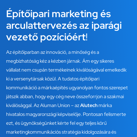
Építőipari marketing és
arculattervezés az iparági
vezető pozícióért
!
Az építőiparban az innováció, a minőség és a
megbízhatóság kéz a kézben járnak. Ám egy sikeres
vállalat nem csupán termékeinek kiválóságával emelkedik
ki a versenytársak közül. A tudatos építőipari
kommunikáció a márkaépítés ugyanolyan fontos szerepet
játszik abban, hogy egy cég neve összeforrjon a szakmai
kiválósággal. Az Aluman Union – az
Alutech
márka
hivatalos magyarországi képviselője. Pontosan felismerte
ezt, és ügynökségünket kérte fel egy teljes körű
marketingkommunikációs stratégia kidolgozására és