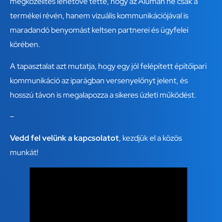
megközelítés lehetővé tette, hogy az Aluman ne csak a
termékei révén, hanem vizuális kommunikációjával is
maradandó benyomást keltsen partnerei és ügyfelei
körében.
A tapasztalat azt mutatja, hogy egy jól felépített építőipari
kommunikáció az iparágban versenyelőnyt jelent, és
hosszú távon is megalapozza a sikeres üzleti működést.
–
Vedd fel velünk a kapcsolatot
, kezdjük el a közös
munkát!