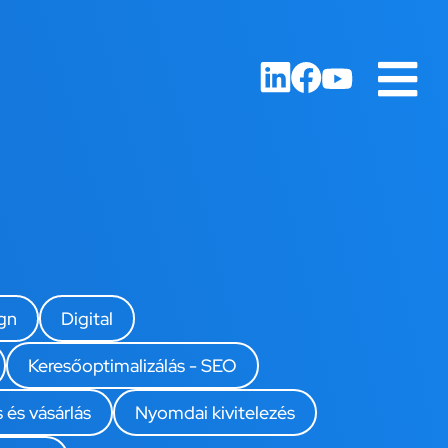
gn
Digital
Keresőoptimalizálás - SEO
 és vásárlás
Nyomdai kivitelezés