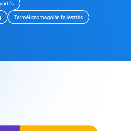
yártás
g
Termékcsomagolás fejlesztés