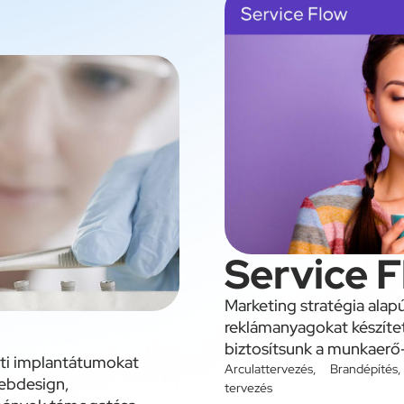
Service 
Marketing stratégia alapú
reklámanyagokat készíte
biztosítsunk a munkaerő-
ati implantátumokat
Arculattervezés
,
Brandépítés
webdesign,
tervezés