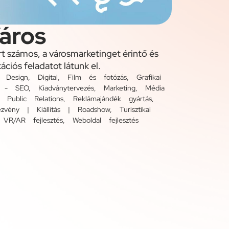
áros
t számos, a városmarketinget érintő és
ációs feladatot látunk el.
,
Design
,
Digital
,
Film és fotózás
,
Grafikai
ás - SEO
,
Kiadványtervezés
,
Marketing
,
Média
,
Public Relations
,
Reklámajándék gyártás
,
zvény | Kiállítás | Roadshow
,
Turisztikai
,
VR/AR fejlesztés
,
Weboldal fejlesztés