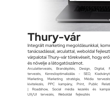
Thury-vár
Integrált marketing megoldásunkkal, kom
tanácsadással, arculattal, weboldal fejles
várpalotai Thury-vár törekvéseit, hogy erősí
és növelje a látogatószámot.
Arculattervezés
,
Brandépítés
,
Design
,
Digital
,
tervezés
,
Keresőoptimalizálás - SEO
,
Kiadványt
Marketing
,
Marketing stratégia
,
Média tervezé
kivitelezés
,
PPC kampány
,
Print
,
Public Relat
| Roadshow
,
Social média kezelés és kampá
UX/UI tervezés
,
Weboldal fejlesztés