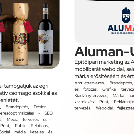
Aluman-
Építőipari marketing az 
mobilbarát weboldal, sal
márka erősítéséért és ér
Arculattervezés
,
Brandépítés
l támogatjuk az egri
és fotózás
,
Grafikai tervez
atív csomagolásokkal és
Kiadványtervezés
,
Márka aud
lenlétét.
kivitelezés
,
Print
,
Reklámajá
,
Brandépítés
,
Design
,
tervezés
,
Weboldal fejleszté
eresőoptimalizálás - SEO
,
a
,
Média tervezés és
,
Print
,
Public Relations
,
Social média kezelés és