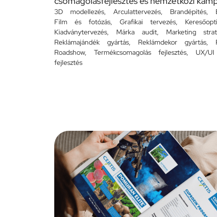
csomagolásfejlesztés és nemzetközi kam
3D modellezés
,
Arculattervezés
,
Brandépítés
,
Film és fotózás
,
Grafikai tervezés
,
Keresőopt
Kiadványtervezés
,
Márka audit
,
Marketing strat
Reklámajándék gyártás
,
Reklámdekor gyártás
,
Roadshow
,
Termékcsomagolás fejlesztés
,
UX/UI
fejlesztés