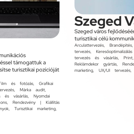
Szeged V
Szeged város fejlődéséér
turisztikai célú kommunik
Arculattervezés
,
Brandépítés
tervezés
,
Keresőoptimalizál
munikációs
tervezés és vásárlás
,
Print
ztéssel támogattuk a
Reklámdekor gyártás
,
Rende
tse turisztikai pozícióját
marketing
,
UX/UI tervezés
Film és fotózás
,
Grafikai
ervezés
,
Márka audit
,
s és vásárlás
,
Nyomdai
ions
,
Rendezvény | Kiállítás
nyok
,
Turisztikai marketing
,