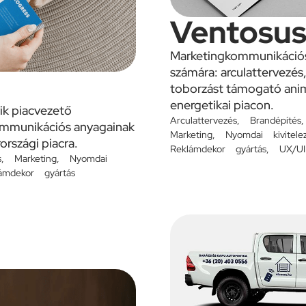
Ventosus
Marketingkommunikációs
számára: arculattervezés
toborzást támogató anim
energetikai piacon.
ik piacvezető
Arculattervezés
,
Brandépítés
kommunikációs anyagainak
Marketing
,
Nyomdai kivitele
országi piacra.
Reklámdekor gyártás
,
UX/UI
s
,
Marketing
,
Nyomdai
ámdekor gyártás