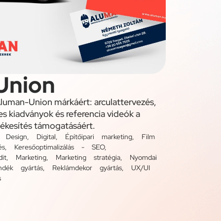
Union
Aluman-Union márkáért: arculattervezés,
es kiadványok és referencia videók a
tékesítés támogatásáért.
,
Design
,
Digital
,
Építőipari marketing
,
Film
és
,
Keresőoptimalizálás - SEO
,
it
,
Marketing
,
Marketing stratégia
,
Nyomdai
ndék gyártás
,
Reklámdekor gyártás
,
UX/UI
s