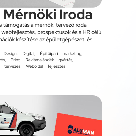
 Mérnöki Iroda
 támogatás a mérnöki tervezőiroda
, webfejlesztés, prospektusok és a HR célú
ációk készítése az épületgépészeti és
,
Design
,
Digital
,
Építőipari marketing
,
zés
,
Print
,
Reklámajándék gyártás
,
 tervezés
,
Weboldal fejlesztés