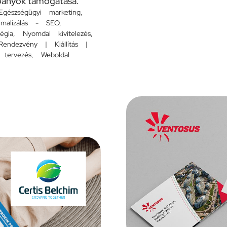
pányok támogatása.
Egészségügyi marketing
,
imalizálás - SEO
,
égia
,
Nyomdai kivitelezés
,
Rendezvény | Kiállítás |
 tervezés
,
Weboldal