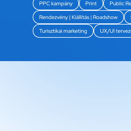
PPC kampány
Print
Public Re
Rendezvény | Kiállítás | Roadshow
Turisztikai marketing
UX/UI tervez