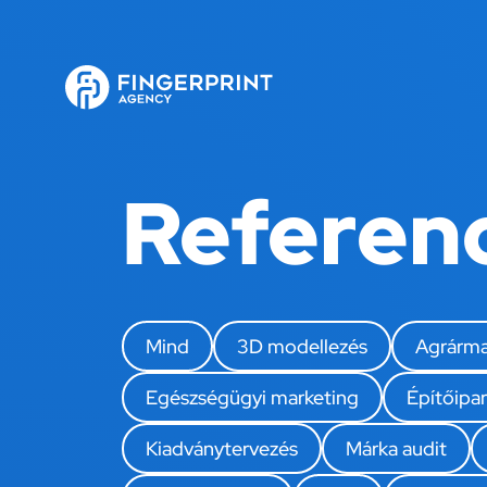
Referen
Mind
3D modellezés
Agrárma
Egészségügyi marketing
Építőipar
Kiadványtervezés
Márka audit