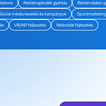
lations
Reklámajándék gyártás
Reklámdekor g
Social média kezelés és kampányok
Sportmarketin
és
VR/AR fejlesztés
Weboldal fejlesztés