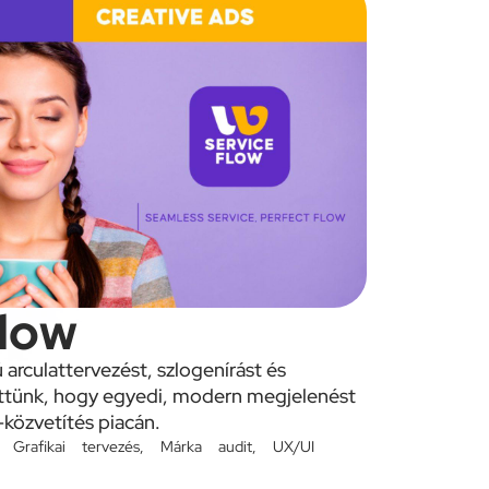
Flow
 arculattervezést, szlogenírást és
ttünk, hogy egyedi, modern megjelenést
közvetítés piacán.
,
Grafikai tervezés
,
Márka audit
,
UX/UI