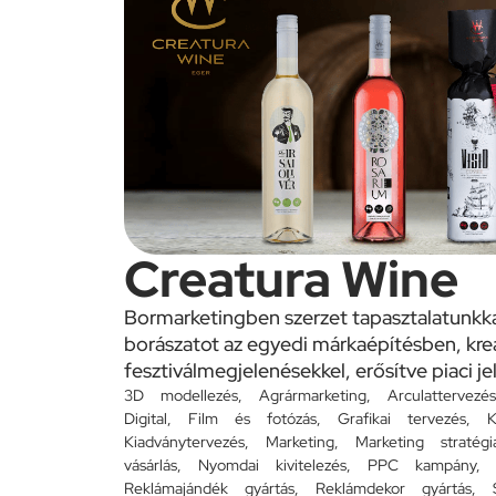
Creatura Wine
Bormarketingben szerzet tapasztalatunkka
borászatot az egyedi márkaépítésben, kre
fesztiválmegjelenésekkel, erősítve piaci je
3D modellezés
,
Agrármarketing
,
Arculattervezés
Digital
,
Film és fotózás
,
Grafikai tervezés
,
K
Kiadványtervezés
,
Marketing
,
Marketing stratégi
vásárlás
,
Nyomdai kivitelezés
,
PPC kampány
Reklámajándék gyártás
,
Reklámdekor gyártás
,