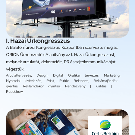
I. Hazai Űrkongresszus
A Balatonfüredi Kongresszusi Központban szervezte meg az
ORION Űrnemzedék Alapítvány az I. Hazai Űrkongresszust,
melynek arculatát, dekorációit, PR és sajtókommunikációját
végeztük.
Arculattervezés
,
Design
,
Digital
,
Grafikai tervezés
,
Marketing
,
Nyomdai kivitelezés
,
Print
,
Public Relations
,
Reklámajándék
gyártás
,
Reklámdekor gyártás
,
Rendezvény | Kiállítás |
Roadshow