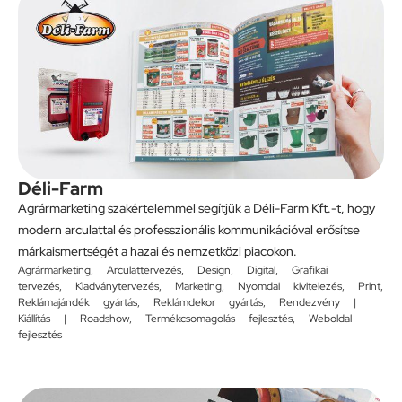
Déli-Farm
Agrármarketing szakértelemmel segítjük a Déli-Farm Kft.-t, hogy
modern arculattal és professzionális kommunikációval erősítse
márkaismertségét a hazai és nemzetközi piacokon.
Agrármarketing
,
Arculattervezés
,
Design
,
Digital
,
Grafikai
tervezés
,
Kiadványtervezés
,
Marketing
,
Nyomdai kivitelezés
,
Print
,
Reklámajándék gyártás
,
Reklámdekor gyártás
,
Rendezvény |
Kiállítás | Roadshow
,
Termékcsomagolás fejlesztés
,
Weboldal
fejlesztés