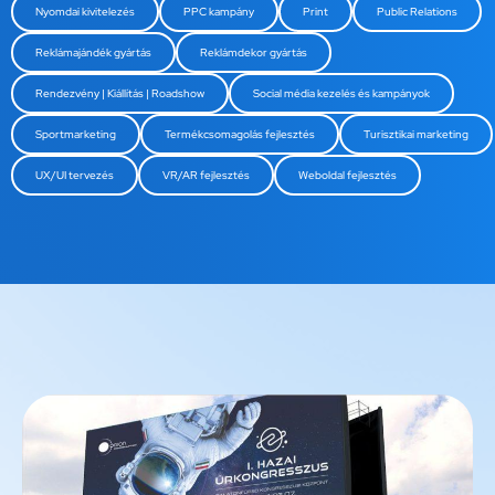
Nyomdai kivitelezés
PPC kampány
Print
Public Relations
Reklámajándék gyártás
Reklámdekor gyártás
Rendezvény | Kiállítás | Roadshow
Social média kezelés és kampányok
Sportmarketing
Termékcsomagolás fejlesztés
Turisztikai marketing
UX/UI tervezés
VR/AR fejlesztés
Weboldal fejlesztés