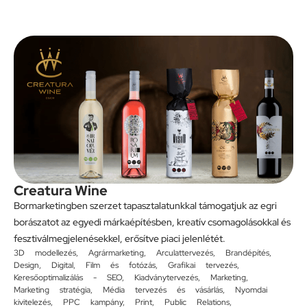
Creatura Wine
Bormarketingben szerzet tapasztalatunkkal támogatjuk az egri
borászatot az egyedi márkaépítésben, kreatív csomagolásokkal és
fesztiválmegjelenésekkel, erősítve piaci jelenlétét.
3D modellezés
,
Agrármarketing
,
Arculattervezés
,
Brandépítés
,
Design
,
Digital
,
Film és fotózás
,
Grafikai tervezés
,
Keresőoptimalizálás - SEO
,
Kiadványtervezés
,
Marketing
,
Marketing stratégia
,
Média tervezés és vásárlás
,
Nyomdai
kivitelezés
,
PPC kampány
,
Print
,
Public Relations
,