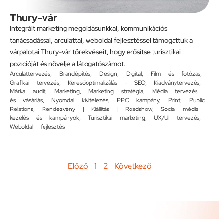
Thury-vár
Integrált marketing megoldásunkkal, kommunikációs
tanácsadással, arculattal, weboldal fejlesztéssel támogattuk a
várpalotai Thury-vár törekvéseit, hogy erősítse turisztikai
pozícióját és növelje a látogatószámot.
Arculattervezés
,
Brandépítés
,
Design
,
Digital
,
Film és fotózás
,
Grafikai tervezés
,
Keresőoptimalizálás - SEO
,
Kiadványtervezés
,
Márka audit
,
Marketing
,
Marketing stratégia
,
Média tervezés
és vásárlás
,
Nyomdai kivitelezés
,
PPC kampány
,
Print
,
Public
Relations
,
Rendezvény | Kiállítás | Roadshow
,
Social média
kezelés és kampányok
,
Turisztikai marketing
,
UX/UI tervezés
,
Weboldal fejlesztés
Előző
1
2
Következő