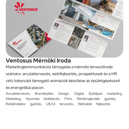
Ventosus Mérnöki Iroda
Marketingkommunikációs támogatás a mérnöki tervezőiroda
számára: arculattervezés, webfejlesztés, prospektusok és a HR
célú toborzást támogató animációk készítése az épületgépészeti
és energetikai piacon.
Arculattervezés
,
Brandépítés
,
Design
,
Digital
,
Építőipari marketing
,
Marketing
,
Nyomdai kivitelezés
,
Print
,
Reklámajándék gyártás
,
Reklámdekor gyártás
,
UX/UI tervezés
,
Weboldal fejlesztés