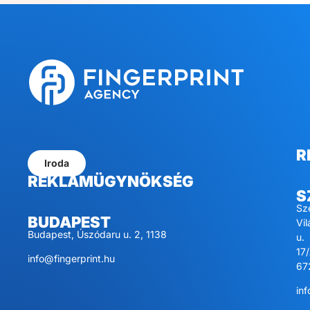
R
Iroda
REKLÁMÜGYNÖKSÉG
S
Sz
BUDAPEST
Vi
Budapest, Úszódaru u. 2, 1138
u.
17/
info@fingerprint.hu
67
inf