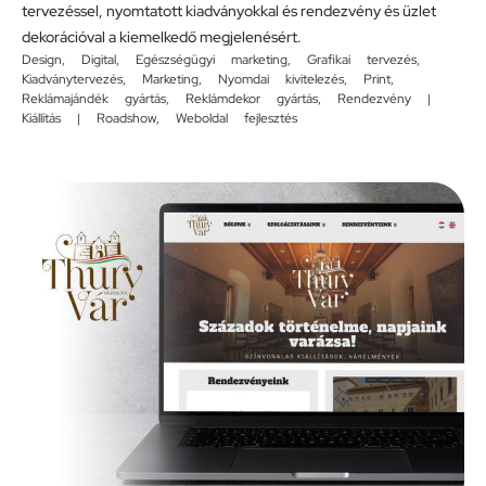
tervezéssel, nyomtatott kiadványokkal és rendezvény és üzlet
dekorációval a kiemelkedő megjelenésért.
Design
,
Digital
,
Egészségügyi marketing
,
Grafikai tervezés
,
Kiadványtervezés
,
Marketing
,
Nyomdai kivitelezés
,
Print
,
Reklámajándék gyártás
,
Reklámdekor gyártás
,
Rendezvény |
Kiállítás | Roadshow
,
Weboldal fejlesztés