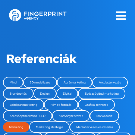
Referenciák
Mind
3D modellezés
Agrármarketing
Arculattervezés
Brandépítés
Design
Digital
Egészségügyi marketing
Építőipari marketing
Film és fotózás
Grafikai tervezés
Keresőoptimalizálás - SEO
Kiadványtervezés
Márka audit
Marketing
Marketing stratégia
Média tervezés és vásárlás