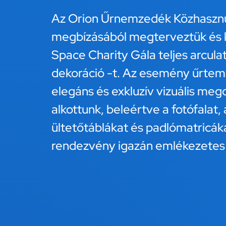
Az Orion Űrnemzedék Közhasznú
megbízásából megterveztük és k
Space Charity Gála teljes arcula
dekoráció -t. Az esemény űrtema
elegáns és exkluzív vizuális meg
alkottunk, beleértve a fotófalat, 
ültetőtáblákat és padlómatricák
rendezvény igazán emlékezetes