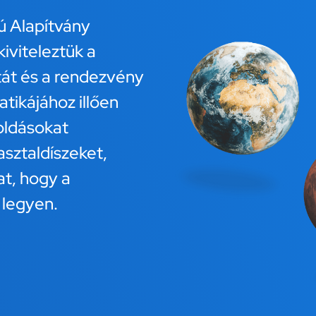
 Alapítvány
iviteleztük a
tát és a rendezvény
tikájához illően
oldásokat
asztaldíszeket,
at, hogy a
 legyen.