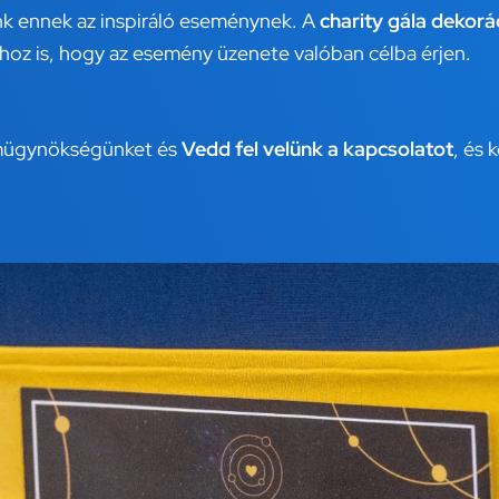
nk ennek az inspiráló eseménynek. A
charity gála dekorá
hhoz is, hogy az esemény üzenete valóban célba érjen.
ámügynökségünket és
Vedd fel velünk a kapcsolatot
, és 