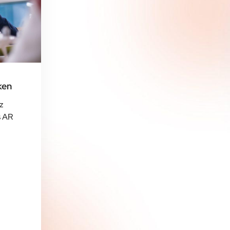
ken
z
s AR