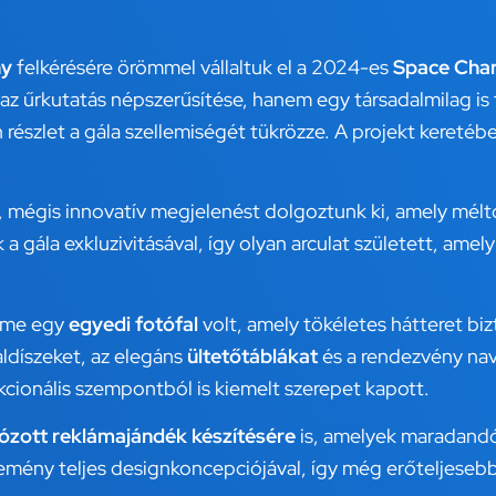
ny
felkérésére örömmel vállaltuk el a 2024-es
Space Char
z űrkutatás népszerűsítése, hanem egy társadalmilag is 
részlet a gála szellemiségét tükrözze. A projekt kereté
s, mégis innovatív megjelenést dolgoztunk ki, amely mél
gála exkluzivitásával, így olyan arculat született, amely
leme egy
egyedi fotófal
volt, amely tökéletes hátteret biz
aldíszeket, az elegáns
ültetőtáblákat
és a rendezvény navi
cionális szempontból is kiemelt szerepet kapott.
ózott reklámajándék készítésére
is, amelyek maradandó
semény teljes designkoncepciójával, így még erőteljeseb