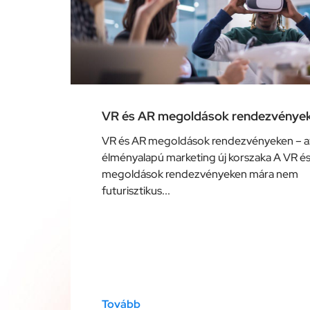
VR és AR megoldások rendezvénye
VR és AR megoldások rendezvényeken – a
élményalapú marketing új korszaka A VR é
megoldások rendezvényeken mára nem
futurisztikus...
Tovább