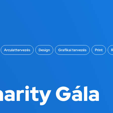
Arculattervezés
,
Design
,
Grafikai tervezés
,
Print
,
R
arity Gála