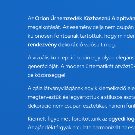
Az
Orion Űrnemzedék Közhasznú Alapítvá
megalkotását. Az esemény célja nem csupán a
különösen fontosnak tartottuk, hogy minden 
rendezvény dekoráció
valósult meg.
A vizuális koncepció során egy olyan elegán
generációját. A modern űrtematikát ötvöztük a 
célközönséggel.
A gála látványvilágának egyik kiemelkedő e
megterveztük és legyártottuk a stílusos aszt
dekoráció nem csupán esztétikai, hanem funk
Kiemelt figyelmet fordítottunk az
egyedi log
Az ajándéktárgyak arculata harmonizált az e