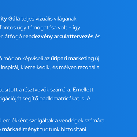
ity Gála
teljes vizuális világának
fontos ügy támogatása volt – így
ben átfogó
rendezvény arculattervezés
és
tó módon képviseli az
űripari marketing
új
 inspirál, kiemelkedik, és mélyen rezonál a
tosított a résztvevők számára. Emellett
gációját segítő padlómatricákat is. A
 emlékként szolgáltak a vendégek számára.
b
márkaélményt
tudtunk biztosítani.