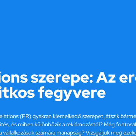
ions szerepe: Az e
itkos fegyvere
elations (PR) gyakran kiemelkedő szerepet játszik bármel
ítés, és miben különbözik a reklámozástól? Még fontosab
 vállalkozások számára manapság? Vizsgáljuk meg ezeket