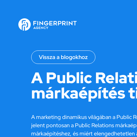
Vissza a blogokhoz
A Public Relat
márkaépítés t
A marketing dinamikus világában a Public R
jelent pontosan a Public Relations márkaép
márkaépítéshez, és miért elengedhetetlen a