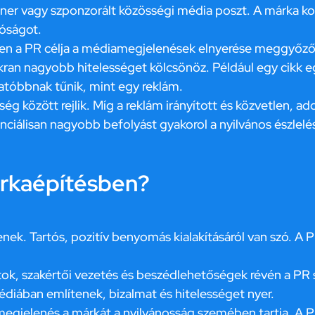
er vagy szponzorált közösségi média poszt. A márka kontr
tóságot.
n a PR célja a médiamegjelenések elnyerése meggyőző 
akran nagyobb hitelességet kölcsönöz. Például egy cikk 
hatóbbnak tűnik, mint egy reklám.
ség között rejlik. Míg a reklám irányított és közvetlen, a
nciálisan nagyobb befolyást gyakorol a nyilvános észlelés
árkaépítésben?
ek. Tartós, pozitív benyomás kialakításáról van szó. A P
k, szakértői vezetés és beszédlehetőségek révén a PR s
édiában említenek, bizalmat és hitelességet nyer.
gjelenés a márkát a nyilvánosság szemében tartja. A PR 