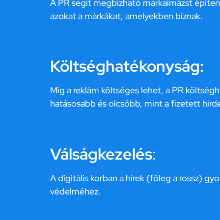
A PR segít megbízható márkaimázst építen
azokat a márkákat, amelyekben bíznak.
Költséghatékonyság:
Míg a reklám költséges lehet, a PR költség
hatásosabb és olcsóbb, mint a fizetett hird
Válságkezelés
:
A digitális korban a hírek (főleg a rossz)
védelméhez.