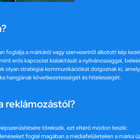
a?
oglalja a márkáról vagy szervezetről alkotott kép kezelé
lamint erős kapcsolat kialakítását a nyilvánossággal, bele
 olyan stratégiai kommunikációkat dolgoznak ki, amelye
rka hangjának következetességét és hitelességét.
a reklámozástól?
épszerűsítésére törekszik, ezt eltérő módon teszik:
lenéseket foglal magában a médiafelületeken a márka ü