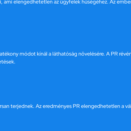
i, ami elengedhetetlen az ügyfelek hűségéhez. Az emb
hatékony módot kínál a láthatóság növelésére. A PR rév
etések.
 gyorsan terjednek. Az eredményes PR elengedhetetlen a v