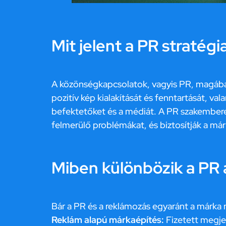
Mit jelent a PR stratégi
A közönségkapcsolatok, vagyis PR, magában f
pozitív kép kialakítását és fenntartását, va
befektetőket és a médiát. A PR szakemberek
felmerülő problémákat, és biztosítják a má
Miben különbözik a PR 
Bár a PR és a reklámozás egyaránt a márka n
Reklám alapú márkaépítés:
Fizetett megje