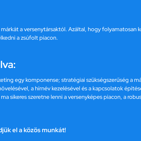
 márkát a versenytársaktól. Azáltal, hogy folyamatosan 
lkedni a zsúfolt piacon.
lva:
ting egy komponense; stratégiai szükségszerűség a már
velésével, a hírnév kezelésével és a kapcsolatok építésé
y ma sikeres szeretne lenni a versenyképes piacon, a rob
zdjük el a közös munkát!