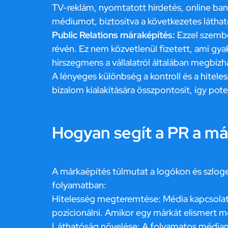
TV-reklám, nyomtatott hirdetés, online bann
médiumot, biztosítva a következetes látha
Public Relations máraképítés:
Ezzel szembe
révén. Ez nem közvetlenül fizetett, ami gy
hírszegmens a vállalatról általában megbíz
A lényeges különbség a kontroll és a hiteles
bizalom kialakítására összpontosít, így pote
Hogyan segít a PR a m
A márkaépítés túlmutat a logókon és szlogen
folyamatban:
Hitelesség megteremtése: Média kapcsolato
pozícionálni. Amikor egy márkát elismert m
Láthatóság növelése: A folyamatos médiame