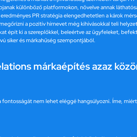
apjanak különböző platformokon, növelve annak láthatós
 eredményes PR stratégia elengedhetetlen a károk mérsé
 megőrizni a pozitív hírnevet még kihívásokkal teli helyze
t épít ki a szereplőkkel, beleértve az ügyfeleket, befek
vú siker és márkahűség szempontjából.
Relations márkaépítés azaz kö
a fontosságát nem lehet eléggé hangsúlyozni. Íme, miért