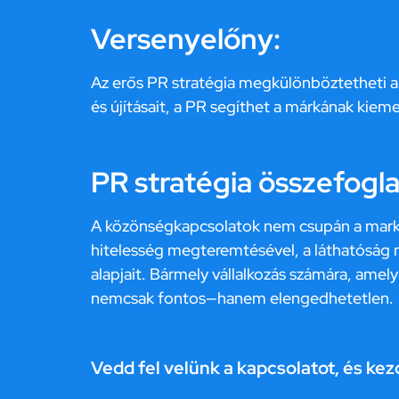
Versenyelőny:
Az erős PR stratégia megkülönböztetheti a
és újításait, a PR segíthet a márkának kieme
PR stratégia összefogla
A közönségkapcsolatok nem csupán a marke
hitelesség megteremtésével, a láthatóság nö
alapjait. Bármely vállalkozás számára, amel
nemcsak fontos—hanem elengedhetetlen.
Vedd fel velünk a kapcsolatot
, és ke