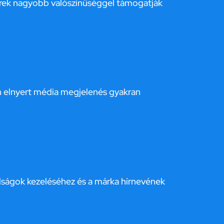
erek nagyobb valószínűséggel támogatják
én elnyert média megjelenés gyakran
álságok kezeléséhez és a márka hírnevének