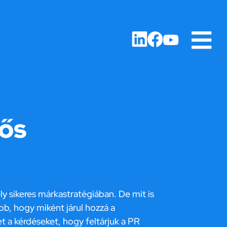
rős
y sikeres márkastratégiában. De mit is
b, hogy miként járul hozzá a
 a kérdéseket, hogy feltárjuk a PR