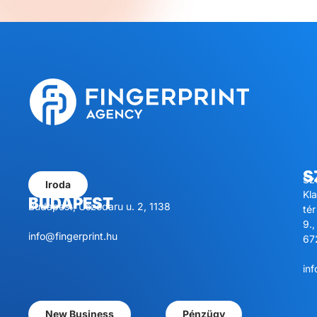
S
Sz
Iroda
Kl
BUDAPEST
Budapest, Úszódaru u. 2, 1138
tér
9.,
info@fingerprint.hu
67
inf
New Business
Pénzügy