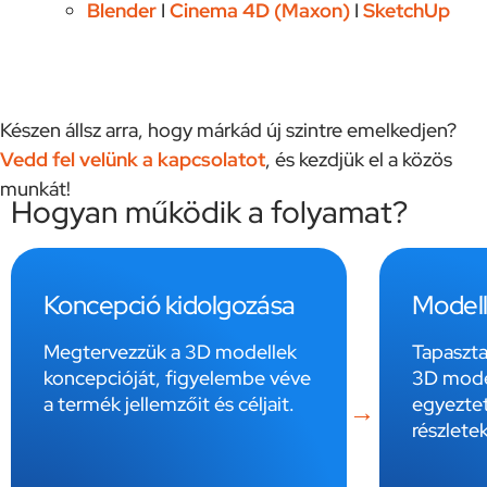
Blender
I
Cinema 4D (Maxon)
I
SketchUp
Készen állsz arra, hogy márkád új szintre emelkedjen?
Vedd fel velünk a kapcsolatot
, és kezdjük el a közös
munkát!
Hogyan működik a folyamat?
Koncepció kidolgozása
Model
Megtervezzük a 3D modellek
Tapaszta
koncepcióját, figyelembe véve
3D mode
a termék jellemzőit és céljait.
egyeztet
részletek