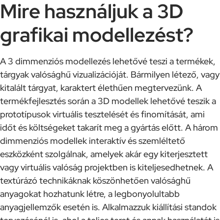
Mire használjuk a 3D
grafikai modellezést?
A 3 dimmenziós modellezés lehetővé teszi a termékek,
tárgyak valósághű vizualizációját. Bármilyen létező, vagy
kitalált tárgyat, karaktert élethűen megtervezünk. A
termékfejlesztés során a 3D modellek lehetővé teszik a
prototípusok virtuális tesztelését és finomítását, ami
időt és költségeket takarít meg a gyártás előtt. A három
dimmenziós modellek interaktív és szemléltető
eszközként szolgálnak, amelyek akár egy kiterjesztett
vagy virtuális valóság projektben is kiteljesedhetnek. A
textúrázó technikáknak köszönhetően valósághű
anyagokat hozhatunk létre, a legbonyolultabb
anyagjellemzők esetén is. Alkalmazzuk kiállítási standok