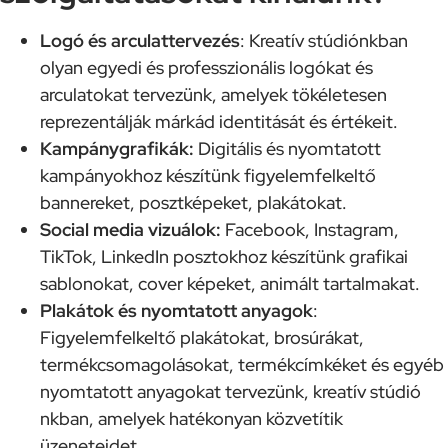
Logó és arculattervezés
: Kreatív stúdiónkban
olyan egyedi és professzionális logókat és
arculatokat tervezünk, amelyek tökéletesen
reprezentálják márkád identitását és értékeit.
Kampánygrafikák:
Digitális és nyomtatott
kampányokhoz készítünk figyelemfelkeltő
bannereket, posztképeket, plakátokat.
Social media vizuálok:
Facebook, Instagram,
TikTok, LinkedIn posztokhoz készítünk grafikai
sablonokat, cover képeket, animált tartalmakat.
Plakátok és nyomtatott anyagok
:
Figyelemfelkeltő plakátokat, brosúrákat,
termékcsomagolásokat, termékcímkéket és egyéb
nyomtatott anyagokat tervezünk, kreatív stúdió
nkban, amelyek hatékonyan közvetítik
üzeneteidet.