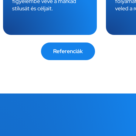
figyelembe véve a márkád
folyamato
stílusát és céljait.
veled a ré
Referenciák