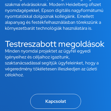
szakmai elvárásoknak. Modern Heidelberg ofszet
nyomdagépekkel, Epson digitális nagyformátumú
nyomtatókkal dolgoznak kollégáink. Emellett
alapanyag és festékfelhasználásban törekszünk a
környezetbarát technológiák használatára is.
Testreszabott megoldások
Minden nyomdai projektet az ügyfél egyedi
igényeihez és céljaihoz igazítunk,
szaktanácsadással segítjük ügyfeleinket, hogy a
végeredmény tökéletesen illeszkedjen az üzleti
célokhoz.
Kapcsolat