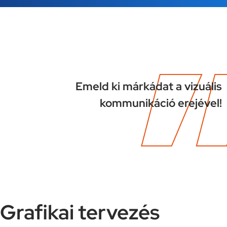
Emeld ki márkádat a vizuális
kommunikáció erejével!
Grafikai tervezés