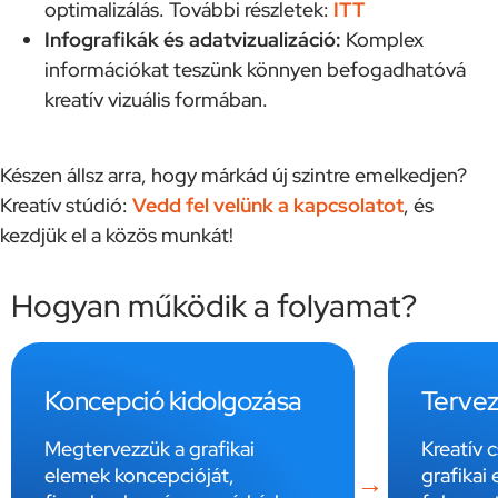
optimalizálás. További részletek:
ITT
Infografikák és adatvizualizáció:
Komplex
információkat teszünk könnyen befogadhatóvá
kreatív vizuális formában.
Készen állsz arra, hogy márkád új szintre emelkedjen?
Kreatív stúdió:
Vedd fel velünk a kapcsolatot
, és
kezdjük el a közös munkát!
Hogyan működik a folyamat?
Koncepció kidolgozása
Tervezés
Megtervezzük a grafikai
Kreatív cs
elemek koncepcióját,
grafikai e