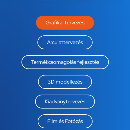
Grafikai tervezés
Arculattervezés
Termékcsomagolás fejlesztés
3D modellezés
Kiadványtervezés
Film és Fotózás