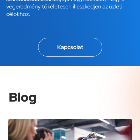
végeredmény tökéletesen illeszkedjen az üzleti
célokhoz.
Kapcsolat
Blog