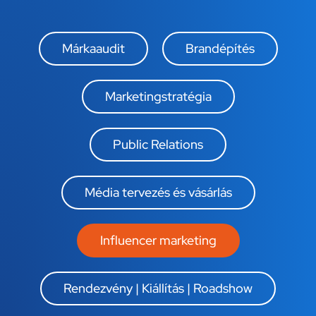
Márkaaudit
Brandépítés
Marketingstratégia​
Public Relations​
Média tervezés és vásárlás​
Influencer marketing​
Rendezvény | Kiállítás | Roadshow