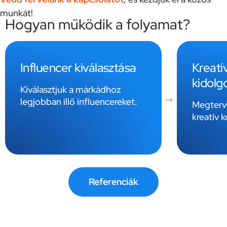
munkát!
Hogyan működik a folyamat?
Kreatív koncepció
Csator
kidolgozása
TikTok, 
Youtube
Megtervezzük a kampány
kreatív koncepcióját
Referenciák