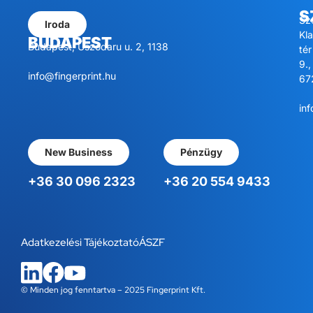
S
Sz
Iroda
Kl
BUDAPEST
Budapest, Úszódaru u. 2, 1138
tér
9.,
info@fingerprint.hu
67
inf
New Business
Pénzügy
+36 30 096 2323
+36 20 554 9433
Adatkezelési Tájékoztató
ÁSZF
© Minden jog fenntartva – 2025 Fingerprint Kft.