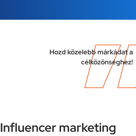
Hozd közelebb márkádat a
célközönséghez!
Influencer marketing​