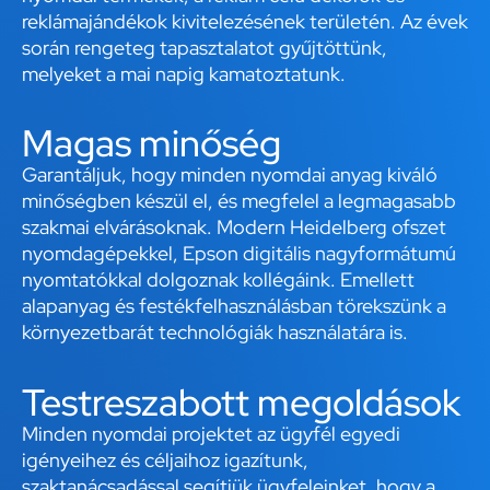
reklámajándékok kivitelezésének területén. Az évek
során rengeteg tapasztalatot gyűjtöttünk,
melyeket a mai napig kamatoztatunk.
Magas minőség
Garantáljuk, hogy minden nyomdai anyag kiváló
minőségben készül el, és megfelel a legmagasabb
szakmai elvárásoknak. Modern Heidelberg ofszet
nyomdagépekkel, Epson digitális nagyformátumú
nyomtatókkal dolgoznak kollégáink. Emellett
alapanyag és festékfelhasználásban törekszünk a
környezetbarát technológiák használatára is.
Testreszabott megoldások
Minden nyomdai projektet az ügyfél egyedi
igényeihez és céljaihoz igazítunk,
szaktanácsadással segítjük ügyfeleinket, hogy a