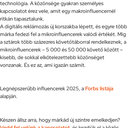
technológia. A közönsége gyakran személyes
kapcsolatot érez vele, amit egy makroinfluencernél
ritkán tapasztalunk.
A digitális reklámozás új korszakba lépett, és egyre több
márka fedezi fel a mikroinfluencerek valódi értékét. Míg
a sztárok több százezres követőtáborral rendelkeznek, a
mikroinfluencerek – 5 000 és 50 000 követő között –
kisebb, de sokkal elkötelezettebb közönséget
vonzanak. És ez az, ami igazán számít.
Legnépszerűbb influencerek 2025, a
Forbs listája
alapján.
Készen állsz arra, hogy márkád új szintre emelkedjen?
Vedd fel velünk a kapcsolatot
, és kezdjük el a közös