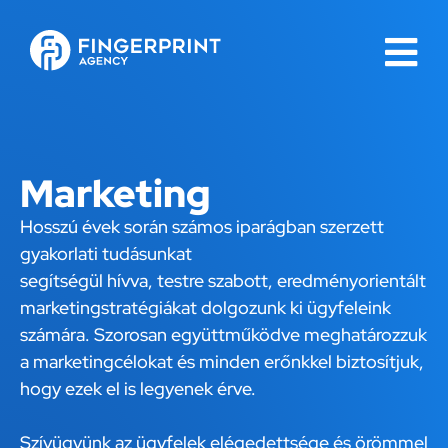
Marketing
Hosszú évek során számos iparágban szerzett
gyakorlati tudásunkat
segítségül hívva, testre szabott, eredményorientált
marketingstratégiákat dolgozunk ki ügyfeleink
számára. Szorosan együttműködve meghatározzuk
a marketingcélokat és minden erőnkkel biztosítjuk,
hogy ezek el is legyenek érve.
Szívügyünk az ügyfelek elégedettsége és örömmel