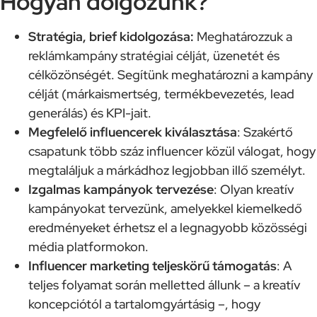
Hogyan dolgozunk?
Stratégia, brief kidolgozása:
Meghatározzuk a
reklámkampány stratégiai célját, üzenetét és
célközönségét. Segítünk meghatározni a kampány
célját (márkaismertség, termékbevezetés, lead
generálás) és KPI-jait.
Megfelelő influencerek kiválasztása
: Szakértő
csapatunk több száz influencer közül válogat, hogy
megtaláljuk a márkádhoz legjobban illő személyt.
Izgalmas kampányok tervezése
: Olyan kreatív
kampányokat tervezünk, amelyekkel kiemelkedő
eredményeket érhetsz el a legnagyobb közösségi
média platformokon.
Influencer marketing teljeskörű támogatás
: A
teljes folyamat során melletted állunk – a kreatív
koncepciótól a tartalomgyártásig –, hogy