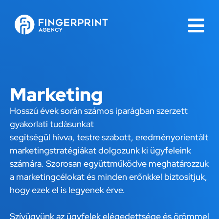
Marketing
Hosszú évek során számos iparágban szerzett
gyakorlati tudásunkat
segítségül hívva, testre szabott, eredményorientált
marketingstratégiákat dolgozunk ki ügyfeleink
számára. Szorosan együttműködve meghatározzuk
a marketingcélokat és minden erőnkkel biztosítjuk,
hogy ezek el is legyenek érve.
Szívügyünk az ügyfelek elégedettsége és örömmel