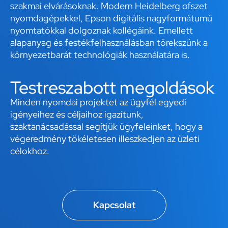
szakmai elvárásoknak. Modern Heidelberg ofszet
nyomdagépekkel, Epson digitális nagyformátumú
nyomtatókkal dolgoznak kollégáink. Emellett
alapanyag és festékfelhasználásban törekszünk a
környezetbarát technológiák használatára is.
Testreszabott megoldások
Minden nyomdai projektet az ügyfél egyedi
igényeihez és céljaihoz igazítunk,
szaktanácsadással segítjük ügyfeleinket, hogy a
végeredmény tökéletesen illeszkedjen az üzleti
célokhoz.
Kapcsolat