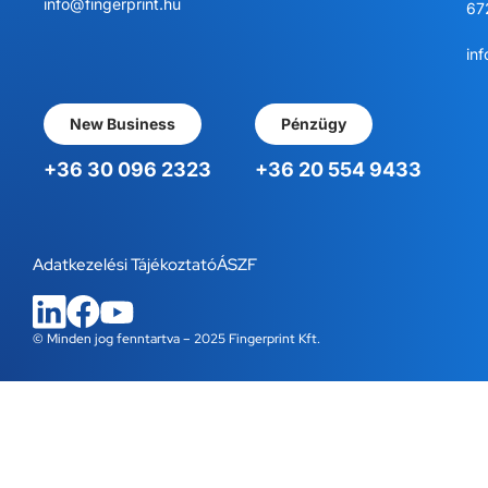
info@fingerprint.hu
67
inf
New Business
Pénzügy
+36 30 096 2323
+36 20 554 9433
Adatkezelési Tájékoztató
ÁSZF
© Minden jog fenntartva – 2025 Fingerprint Kft.
WordPress Cookie Bővítmény a Real Cookie Bannertől