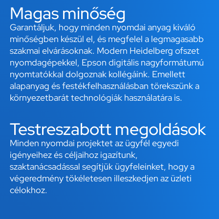
Magas minőség
Garantáljuk, hogy minden nyomdai anyag kiváló
minőségben készül el, és megfelel a legmagasabb
szakmai elvárásoknak. Modern Heidelberg ofszet
nyomdagépekkel, Epson digitális nagyformátumú
nyomtatókkal dolgoznak kollégáink. Emellett
alapanyag és festékfelhasználásban törekszünk a
környezetbarát technológiák használatára is.
Testreszabott megoldások
Minden nyomdai projektet az ügyfél egyedi
igényeihez és céljaihoz igazítunk,
szaktanácsadással segítjük ügyfeleinket, hogy a
végeredmény tökéletesen illeszkedjen az üzleti
célokhoz.