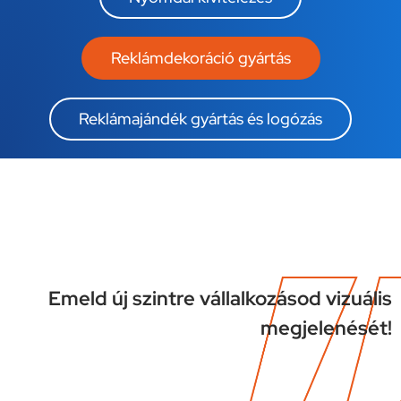
Reklámdekoráció gyártás
Reklámajándék gyártás és logózás
Emeld új szintre vállalkozásod vizuális
megjelenését!