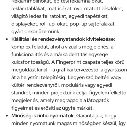
Reklámmolinókat, építési reklámhálókat,
reklámtáblákat, matricákat, nyomtatott zászlókat,
világító ledes feliratokat, egyedi tapétákat,
displayeket, roll-up-okat, pop-up sajtófalakat
gyárt dekor üzemünk.
Kiállítási és rendezvénystandok kivitelezése:
komplex feladat, ahol a vizuális megjelenés, a
funkcionalitás és a márkaidentitás egysége
kulcsfontosságú. A Fingerprint csapata teljes körű
megoldást kínál – a grafikai tervezéstől a gyártáson
át a helyszíni telepítésig. Legyen szó beltéri vagy
kültéri rendezvényről, moduláris vagy egyedi
standról, minden projektünk célja: figyelemfelkeltő
megjelenés, amely megragadja a látogatók
figyelmét és erősíti az ügyfélmárkát.
Minőségi színhű nyomatok
: Garantáljuk, hogy
minden nyomatunk magas minőségben készül, így