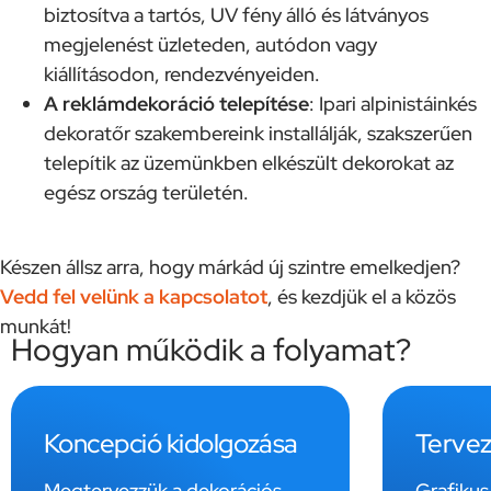
biztosítva a tartós, UV fény álló és látványos
megjelenést üzleteden, autódon vagy
kiállításodon, rendezvényeiden.
A reklámdekoráció telepítése
: Ipari alpinistáinkés
dekoratőr szakembereink installálják, szakszerűen
telepítik az üzemünkben elkészült dekorokat az
egész ország területén.
Készen állsz arra, hogy márkád új szintre emelkedjen?
Vedd fel velünk a kapcsolatot
, és kezdjük el a közös
munkát!
Hogyan működik a folyamat?
Koncepció kidolgozása
Tervez
Megtervezzük a dekorációs
Grafikus