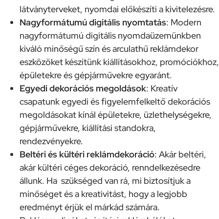
látványterveket, nyomdai előkészíti a kivitelezésre.
Nagyformátumú digitális nyomtatás
: Modern
nagyformátumú digitális nyomdaüzemünkben
kiváló minőségű szín és arculathű reklámdekor
eszközöket készítünk kiállításokhoz, promóciókhoz,
épületekre és gépjárművekre egyaránt.
Egyedi dekorációs megoldások
: Kreatív
csapatunk egyedi és figyelemfelkeltő dekorációs
megoldásokat kínál épületekre, üzlethelységekre,
gépjárművekre, kiállítási standokra,
rendezvényekre.
Beltéri és kültéri reklámdekoráció
: Akár beltéri,
akár kültéri céges dekoráció, renndelkezésedre
állunk. Ha szükséged van rá, mi biztosítjuk a
minőséget és a kreativitást, hogy a legjobb
eredményt érjük el márkád számára.