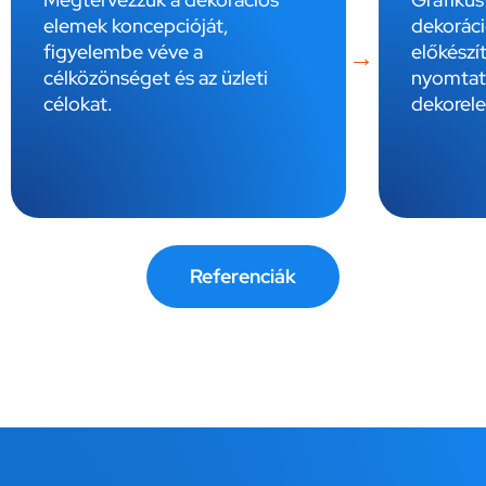
elemek koncepcióját,
dekoráci
figyelembe véve a
előkészít
célközönséget és az üzleti
nyomtat
célokat.
dekorel
Referenciák