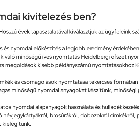
dai kivitelezés ben?
 Hosszú évek tapasztalatával kiválasztjuk az ügyfeleink s
és és nyomdai előkészítés a legjobb eredmény érdekében
 kiváló minőségű íves nyomtatás Heidelbergi ofszet ny
rs megoldások kisebb példányszámú nyomtatásokhoz Kon
címkék és csomagolások nyomtatása tekercses formába
agas minőségű nyomdai anyagokat készítünk, minőségi 
tos nyomdai alapanyagok használata és hulladékkezelé
ó névjegykártyákról, brosúrákról, dobozokról címkékről, 
kielégítünk.