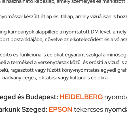
 is használható képeslap, amely személyes és márkázott
yomással készült étlap és itallap, amely vizuálisan is hozz
ing kampányok alappillére a nyomtatott DM levél, amely
oport postaládájába, növelve az elköteleződést és a vála
pítő és funkcionális célokat egyaránt szolgál a minőség
a terméked a versenytársak közül és erősíti a vizuális a
itelű, ragasztott vagy fűzött könyvnyomtatás egyedi grafi
kiadvány céges, oktatási vagy kulturális célokra.
eged és Budapest:
HEIDELBERG
nyomd
arkunk Szeged:
EPSON
tekercses nyomd