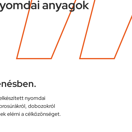
yomdai anyagok
enésben.
 elkészített nyomdai
brosúrákról, dobozokról
k elérni a célközönséget.