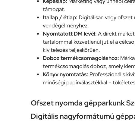
Képeslap:
Marketing vagy ünnepi célra
támogat.
Itallap / étlap:
Digitálisan vagy ofszet n
vendégélményhez.
Nyomtatott DM levél:
A direkt market
tartalommal közvetlenül jut el a célcs
kivitelezés teljeskörűen.
Doboz termékcsomagoláshoz:
Márkaé
termékcsomagolás doboz, amely kiemeli 
Könyv nyomtatás:
Professzionális kiv
minőségi papírválasztékkal – tökéletes 
Ofszet nyomda gépparkunk Sz
Digitális nagyformátumú gépp