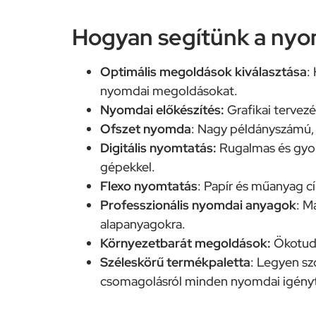
Hogyan segítünk a nyom
Optimális megoldások kiválasztása
:
nyomdai megoldásokat.
Nyomdai előkészítés:
Grafikai tervez
Ofszet nyomda
: Nagy példányszámú,
Digitális nyomtatás:
Rugalmas és gyo
gépekkel.
Flexo nyomtatás
: Papír és műanyag 
Professzionális nyomdai anyagok
: M
alapanyagokra.
Környezetbarát megoldások:
Ökotuda
Széleskörű termékpaletta
: Legyen sz
csomagolásról minden nyomdai igényt 