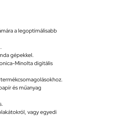
zámára a legoptimálisabb
.
omda gépekkel.
ica-Minolta digitális
n termékcsomagolásokhoz.
papír és műanyag
s.
plakátokról, vagy egyedi