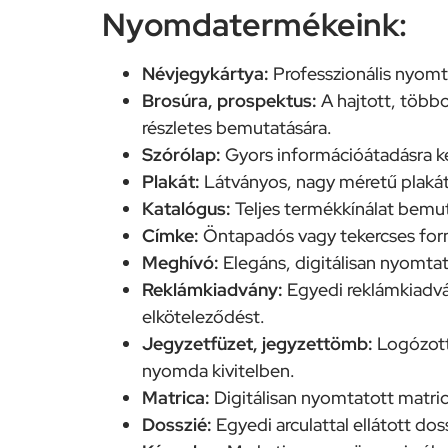
Nyomdatermékeink:
Névjegykártya:
Professzionális nyomt
Brosúra, prospektus:
A hajtott, többo
részletes bemutatására.
Szórólap:
Gyors információátadásra ké
Plakát:
Látványos, nagy méretű plakát
Katalógus:
Teljes termékkínálat bemut
Címke:
Öntapadós vagy tekercses form
Meghívó:
Elegáns, digitálisan nyomta
Reklámkiadvány:
Egyedi reklámkiadvá
elköteleződést.
Jegyzetfüzet, jegyzettömb:
Logózott 
nyomda kivitelben.
Matrica:
Digitálisan nyomtatott matr
Dosszié:
Egyedi arculattal ellátott do