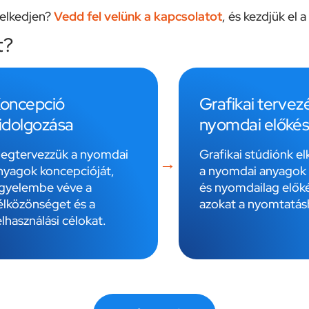
melkedjen?
Vedd fel velünk a kapcsolatot
, és kezdjük el 
t?
oncepció
Grafikai tervez
idolgozása
nyomdai előkés
egtervezzük a nyomdai
Grafikai stúdiónk elk
nyagok koncepcióját,
a nyomdai anyagok 
igyelembe véve a
és nyomdailag előké
élközönséget és a
azokat a nyomtatás
elhasználási célokat.