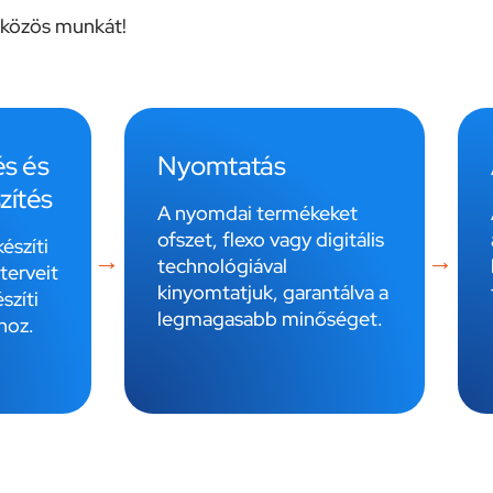
a közös munkát!
és és
Nyomtatás
zítés
A nyomdai termékeket
ofszet, flexo vagy digitális
észíti
technológiával
terveit
kinyomtatjuk, garantálva a
szíti
legmagasabb minőséget.
hoz.