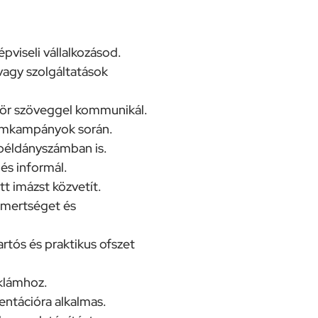
viseli vállalkozásod.
vagy szolgáltatások
ömör szöveggel kommunikál.
klámkampányok során.
 példányszámban is.
és informál.
t imázst közvetít.
smertséget és
rtós és praktikus ofszet
klámhoz.
entációra alkalmas.