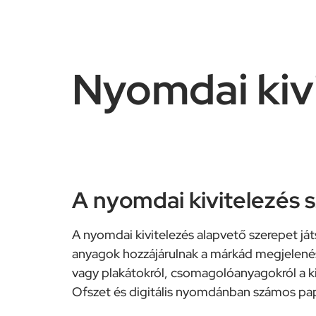
Nyomdai kivi
A nyomdai kivitelezés 
A nyomdai kivitelezés alapvető szerepet játs
anyagok hozzájárulnak a márkád megjelenés
vagy plakátokról, csomagolóanyagokról a k
Ofszet és digitális nyomdánban számos pap