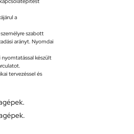
 kapcsolatépítést
ájárul a
 személyre szabott
szadási arányt. Nyomdai
i nyomtatással készült
rculatot.
kai tervezéssel és
agépek.
agépek.