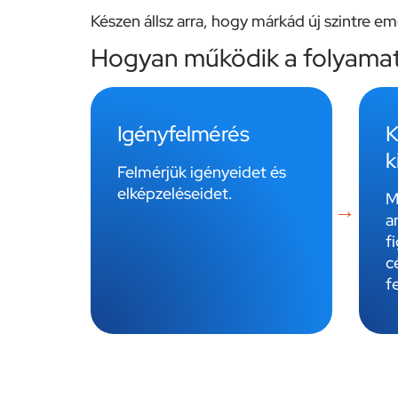
Készen állsz arra, hogy márkád új szintre e
Hogyan működik a folyama
Igényfelmérés
K
k
Felmérjük igényeidet és
elképzeléseidet.
M
a
f
c
f