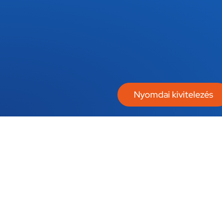
Nyomdai kivitelezés​