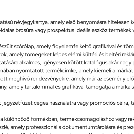
atású névjegykártya, amely első benyomásra hitelesen kép
ldalas brosúra vagy prospektus ideális eszköz termékek 
szült szórólap, amely figyelemfelkeltő grafikával és t
ok, amely tömegeket képes elérni kültéri és beltéri re
atására alkalmas, igényesen kötött katalógus akár nagy
ában nyomtatott termékcímke, amely kiemeli a márkát 
tott meghívó rendezvényekre, amely már az esemény előt
ny, amely tartalommal és grafikával támogatja a márkai
jegyzetfüzet céges használatra vagy promóciós célra, ta
ica különböző formákban, termékcsomagoláshoz vagy re
sszié, amely professzionális dokumentumtárolásra és prez