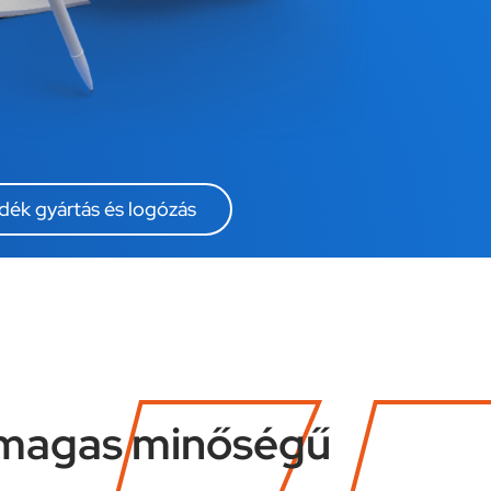
ék gyártás és logózás
s magas minőségű