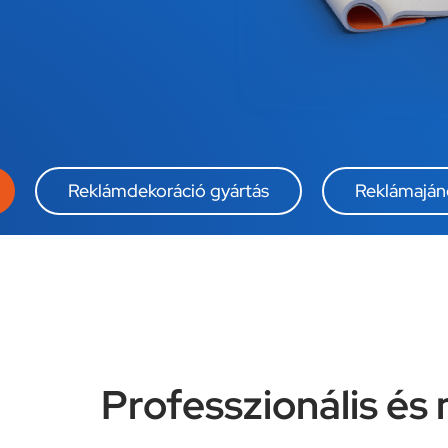
Reklámdekoráció gyártás
Reklámajánd
Professzionális é