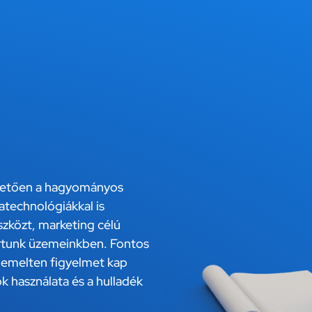
etően a hagyományos
atechnológiákkal is
zközt, marketing célú
ártunk üzemeinkben. Fontos
iemelten figyelmet kap
 használata és a hulladék