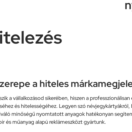
n
telezés​
szerepe a hiteles márkamegjel
zik a vállalkozásod sikerében, hiszen a professzionálisan
éhez és hitelességéhez. Legyen szó névjegykártyákról, 
iváló minőségű nyomtatott anyagok hatékonyan segítene
ír és műanyag alapú reklámeszközt gyártunk.