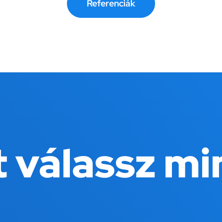
Referenciák
t válassz mi