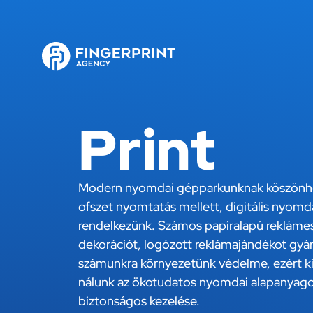
Print
Modern nyomdai gépparkunknak köszönh
ofszet nyomtatás mellett, digitális nyomd
rendelkezünk. Számos papíralapú reklámes
dekorációt, logózott reklámajándékot gy
számunkra környezetünk védelme, ezért k
nálunk az ökotudatos nyomdai alapanyagok
biztonságos kezelése.