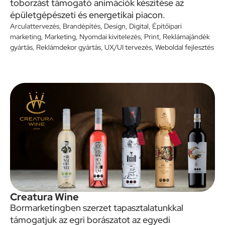
toborzást támogató animációk készítése az
épületgépészeti és energetikai piacon.
Arculattervezés
,
Brandépítés
,
Design
,
Digital
,
Építőipari
marketing
,
Marketing
,
Nyomdai kivitelezés
,
Print
,
Reklámajándék
gyártás
,
Reklámdekor gyártás
,
UX/UI tervezés
,
Weboldal fejlesztés
Creatura Wine
Bormarketingben szerzet tapasztalatunkkal
támogatjuk az egri borászatot az egyedi