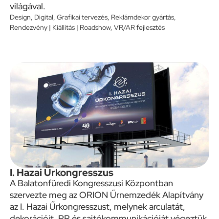
világával.
Design
,
Digital
,
Grafikai tervezés
,
Reklámdekor gyártás
,
Rendezvény | Kiállítás | Roadshow
,
VR/AR fejlesztés
I. Hazai Űrkongresszus
A Balatonfüredi Kongresszusi Központban
szervezte meg az ORION Űrnemzedék Alapítvány
az I. Hazai Űrkongresszust, melynek arculatát,
dekorációit, PR és sajtókommunikációját végeztük.