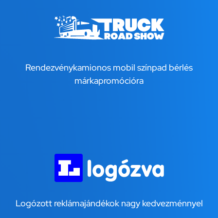
Rendezvénykamionos mobil színpad bérlés
márkapromócióra
Logózott reklámajándékok nagy kedvezménnyel