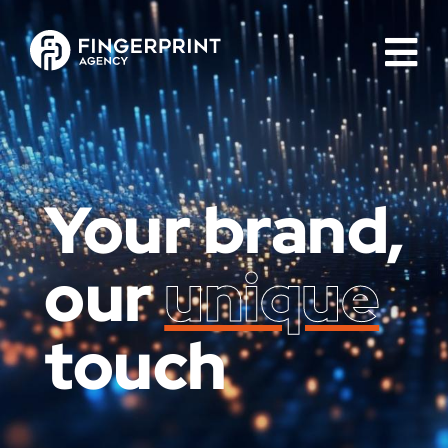
Your brand,
our
unique
touch