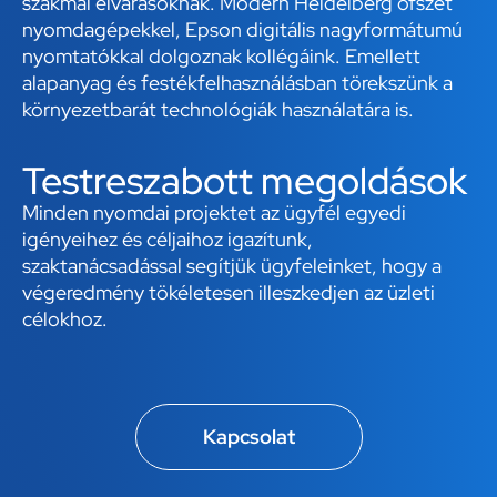
szakmai elvárásoknak. Modern Heidelberg ofszet
nyomdagépekkel, Epson digitális nagyformátumú
nyomtatókkal dolgoznak kollégáink. Emellett
alapanyag és festékfelhasználásban törekszünk a
környezetbarát technológiák használatára is.
Testreszabott megoldások
Minden nyomdai projektet az ügyfél egyedi
igényeihez és céljaihoz igazítunk,
szaktanácsadással segítjük ügyfeleinket, hogy a
végeredmény tökéletesen illeszkedjen az üzleti
célokhoz.
Kapcsolat