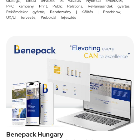
stratégia
,
Média tervezés és vásárlás
,
Nyomdai kivitelezés
,
PPC kampány
,
Print
,
Public Relations
,
Reklámajándék gyártás
,
Reklámdekor gyártás
,
Rendezvény | Kiállítás | Roadshow
,
UX/UI tervezés
,
Weboldal fejlesztés
Benepack Hungary