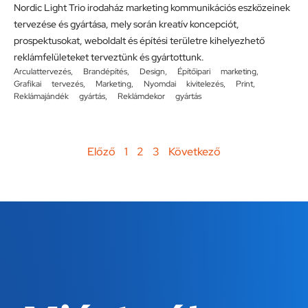
Nordic Light Trio irodaház marketing kommunikációs eszközeinek
tervezése és gyártása, mely során kreatív koncepciót,
prospektusokat, weboldalt és építési területre kihelyezhető
reklámfelületeket terveztünk és gyártottunk.
Arculattervezés
,
Brandépítés
,
Design
,
Építőipari marketing
,
Grafikai tervezés
,
Marketing
,
Nyomdai kivitelezés
,
Print
,
Reklámajándék gyártás
,
Reklámdekor gyártás
Előző
1
2
3
Következő