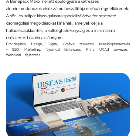
A Benepack Makó mellett épülő gyára a kétrészes
alumíniumdobozok első számú beszállítója európai ügyfélkörének.
A sör- és italipar kiszolgálására specializálódva fenntartható
csomagolási megoldásokat kínálnak, amelyek célja a
hulladékcsökkentés, a költséghatékonyság és a minimálisra
csökkentett ökológiai lábnyom.
Brandépítés
,
Design
,
Digital
,
Grafikai tervezés
,
Keresőoptimalizálás
- SEO
,
Marketing
,
Nyomdai kivitelezés
,
Print
,
UX/UI tervezés
,
Weboldal fejlesztés