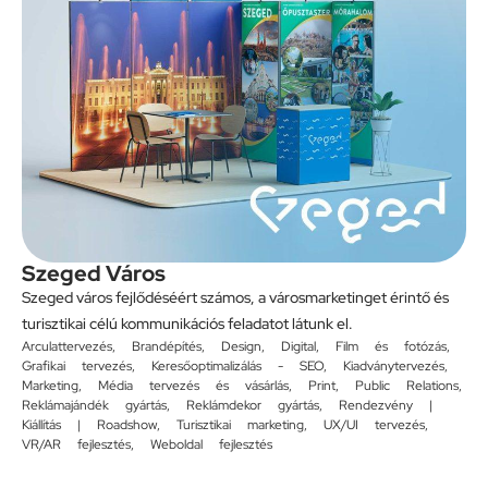
Szeged Város
Szeged város fejlődéséért számos, a városmarketinget érintő és
turisztikai célú kommunikációs feladatot látunk el.
Arculattervezés
,
Brandépítés
,
Design
,
Digital
,
Film és fotózás
,
Grafikai tervezés
,
Keresőoptimalizálás - SEO
,
Kiadványtervezés
,
Marketing
,
Média tervezés és vásárlás
,
Print
,
Public Relations
,
Reklámajándék gyártás
,
Reklámdekor gyártás
,
Rendezvény |
Kiállítás | Roadshow
,
Turisztikai marketing
,
UX/UI tervezés
,
VR/AR fejlesztés
,
Weboldal fejlesztés