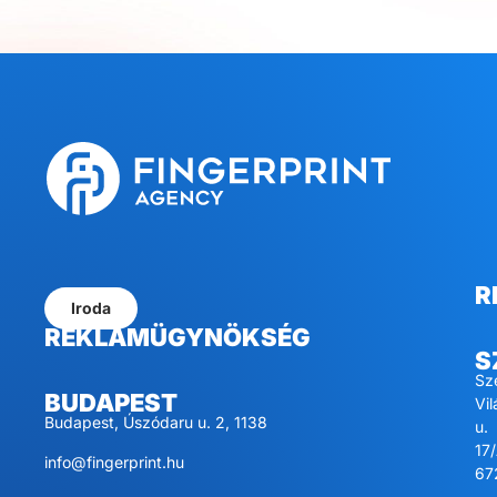
R
Iroda
REKLÁMÜGYNÖKSÉG
S
Sz
BUDAPEST
Vi
Budapest, Úszódaru u. 2, 1138
u.
17/
info@fingerprint.hu
67