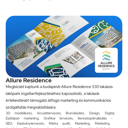
Allure Residence
Megbízást kaptunk a budapesti Allure Residence 530 lakásos
lakópark ingatlanfejlesztéséhez kapcsolódó, a lakások
értékesítését támogató átfogó marketing és kommunikációs
szolgáltatás megvalósítására.
3D modellezés
,
Arculattervezés
,
Brandépítés
,
Design
,
Digital
,
Építőipari marketing
,
Grafikai tervezés
,
Keresőoptimalizálás -
SEO
,
Kiadványtervezés
,
Márka audit
,
Marketing
,
Marketing