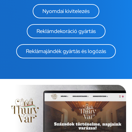
Nyomdai kivitelezés​
Reklámdekoráció gyártás
Reklámajándék gyártás és logózás