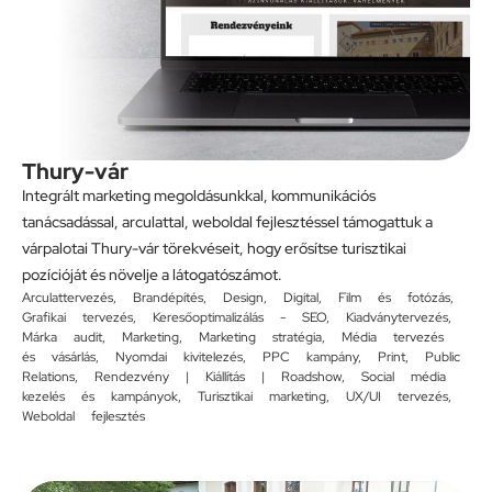
Thury-vár
Integrált marketing megoldásunkkal, kommunikációs
tanácsadással, arculattal, weboldal fejlesztéssel támogattuk a
várpalotai Thury-vár törekvéseit, hogy erősítse turisztikai
pozícióját és növelje a látogatószámot.
Arculattervezés
,
Brandépítés
,
Design
,
Digital
,
Film és fotózás
,
Grafikai tervezés
,
Keresőoptimalizálás - SEO
,
Kiadványtervezés
,
Márka audit
,
Marketing
,
Marketing stratégia
,
Média tervezés
és vásárlás
,
Nyomdai kivitelezés
,
PPC kampány
,
Print
,
Public
Relations
,
Rendezvény | Kiállítás | Roadshow
,
Social média
kezelés és kampányok
,
Turisztikai marketing
,
UX/UI tervezés
,
Weboldal fejlesztés