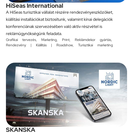
HiSeas International
A HiSeas turisztikai vállalat részére rendezvényeszközöket,
kiállítási installációkat biztosítunk, valamint kínai delegációk
konferenciának szervezésében való aktív részvétel is
reklámügynökségünk feladata.
Grafikai tervezés
,
Marketing
,
Print
,
Reklámdekor gyártás
,
Rendezvény | Kiállítás | Roadshow
,
Turisztikai marketing
SKANSKA