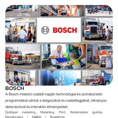
BOSCH
A Bosch miskolci családi napján technológiai és szórakoztató
programokkal vártuk a dolgozókat és családtagjaikat, látványos
dekorációval és interaktív élményekkel.
Építőipari marketing
,
Marketing
,
Print
,
Reklámdekor gyártás
,
Rendezvény | Kiállítás | Roadshow