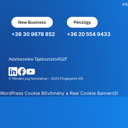
inf
New Business
Pénzügy
+36 30 9678 852
+36 20 554 9433
Adatkezelési Tájékoztató
ÁSZF
© Minden jog fenntartva – 2025 Fingerprint Kft.
WordPress Cookie Bővítmény a Real Cookie Bannertől